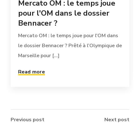
Mercato OM : le temps joue
pour l'OM dans le dossier
Bennacer ?
Mercato OM : le temps joue pour l'OM dans
le dossier Bennacer ? Prêté à l’Olympique de
Marseille pour [...]
Read more
Previous post
Next post