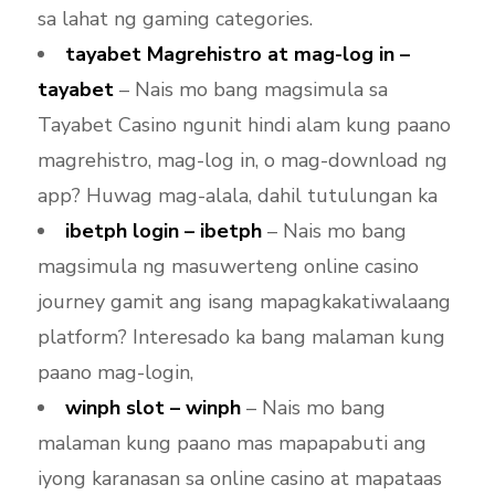
sa lahat ng gaming categories.
tayabet Magrehistro at mag-log in –
tayabet
– Nais mo bang magsimula sa
Tayabet Casino ngunit hindi alam kung paano
magrehistro, mag-log in, o mag-download ng
app? Huwag mag-alala, dahil tutulungan ka
ibetph login – ibetph
– Nais mo bang
magsimula ng masuwerteng online casino
journey gamit ang isang mapagkakatiwalaang
platform? Interesado ka bang malaman kung
paano mag-login,
winph slot – winph
– Nais mo bang
malaman kung paano mas mapapabuti ang
iyong karanasan sa online casino at mapataas