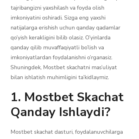
tajribangizni yaxshilash va foyda olish
imkoniyatini oshiradi. Sizga eng yaxshi
natijalarga erishish uchun qanday qadamlar
qo’yish kerakligini bilib olasiz. O’yinlarda
qanday qilib muvaffaqiyatli bo’lish va
imkoniyatlardan foydalanishni o’rganasiz.
Shuningdek, Mostbet skachatni mas’uliyat
bilan ishlatish muhimligini ta’kidlaymiz.
1. Mostbet Skachat
Qanday Ishlaydi?
Mostbet skachat dasturi, foydalanuvchilarga