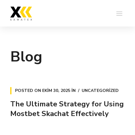
Blog
POSTED ON
EKIM 30, 2025
IN
UNCATEGORIZED
The Ultimate Strategy for Using
Mostbet Skachat Effectively