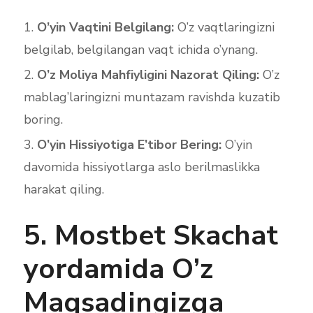
O’yin Vaqtini Belgilang:
O’z vaqtlaringizni
belgilab, belgilangan vaqt ichida o’ynang.
O’z Moliya Mahfiyligini Nazorat Qiling:
O’z
mablag’laringizni muntazam ravishda kuzatib
boring.
O’yin Hissiyotiga E’tibor Bering:
O’yin
davomida hissiyotlarga aslo berilmaslikka
harakat qiling.
5. Mostbet Skachat
yordamida O’z
Maqsadingizga