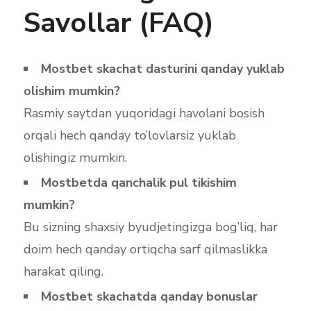
Savollar (FAQ)
Mostbet skachat dasturini qanday yuklab
olishim mumkin?
Rasmiy saytdan yuqoridagi havolani bosish
orqali hech qanday to’lovlarsiz yuklab
olishingiz mumkin.
Mostbetda qanchalik pul tikishim
mumkin?
Bu sizning shaxsiy byudjetingizga bog’liq, har
doim hech qanday ortiqcha sarf qilmaslikka
harakat qiling.
Mostbet skachatda qanday bonuslar