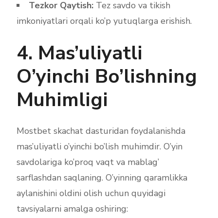
Tezkor Qaytish:
Tez savdo va tikish
imkoniyatlari orqali ko’p yutuqlarga erishish.
4. Mas’uliyatli
O’yinchi Bo’lishning
Muhimligi
Mostbet skachat dasturidan foydalanishda
mas’uliyatli o’yinchi bo’lish muhimdir. O’yin
savdolariga ko’proq vaqt va mablag’
sarflashdan saqlaning. O’yinning qaramlikka
aylanishini oldini olish uchun quyidagi
tavsiyalarni amalga oshiring: