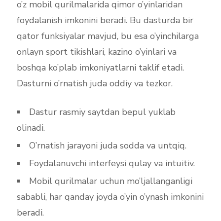
o’z mobil qurilmalarida qimor o’yinlaridan
foydalanish imkonini beradi. Bu dasturda bir
qator funksiyalar mavjud, bu esa o’yinchilarga
onlayn sport tikishlari, kazino o’yinlari va
boshqa ko’plab imkoniyatlarni taklif etadi.
Dasturni o’rnatish juda oddiy va tezkor.
Dastur rasmiy saytdan bepul yuklab
olinadi.
O’rnatish jarayoni juda sodda va untqiq.
Foydalanuvchi interfeysi qulay va intuitiv.
Mobil qurilmalar uchun mo’ljallanganligi
sababli, har qanday joyda o’yin o’ynash imkonini
beradi.