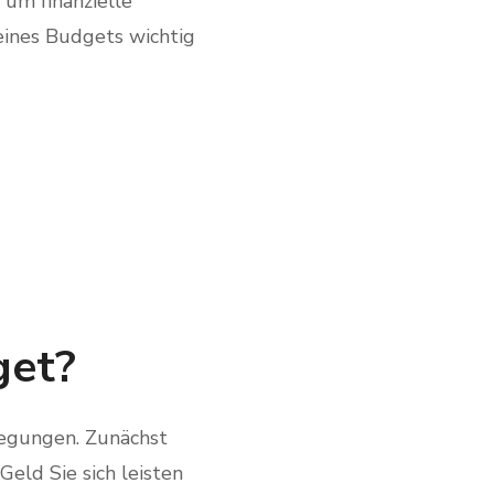
 um finanzielle
eines Budgets wichtig
get?
rlegungen. Zunächst
Geld Sie sich leisten