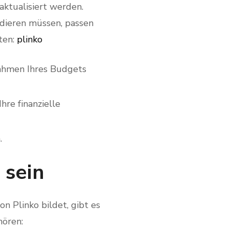
aktualisiert werden.
idieren müssen, passen
ten:
plinko
Rahmen Ihres Budgets
re finanzielle
.
 sein
n Plinko bildet, gibt es
hören: