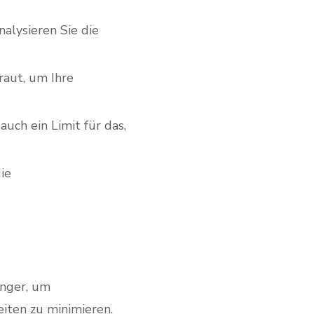
alysieren Sie die
raut, um Ihre
auch ein Limit für das,
ie
änger, um
iten zu minimieren.