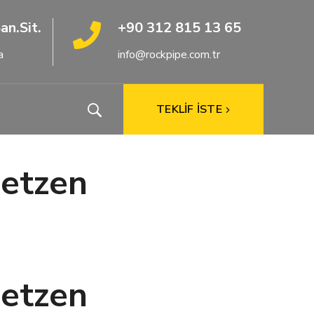
an.Sit.
+90 312 815 13 65
a
info@rockpipe.com.tr
TEKLİF İSTE
Setzen
Setzen