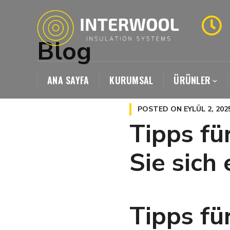
Blog
ANA SAYFA
KURUMSAL
ÜRÜNLER
POSTED ON
EYLÜL 2, 202
Tipps fü
Sie sich
Tipps fü