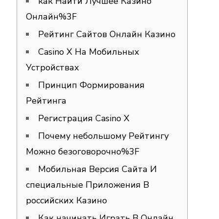
как Найти Лучшее Казино
Онлайн%3F
Рейтинг Сайтов Онлайн Казино
Casino X На Мобильных
Устройствах
Принцип Формирования
Рейтинга
Регистрация Casino X
Почему небольшому Рейтингу
Можно безоговорочно%3F
Мобильная Версия Сайта И
специальные Приложения В
российских Казино
Как начинать Играть В Онлайн