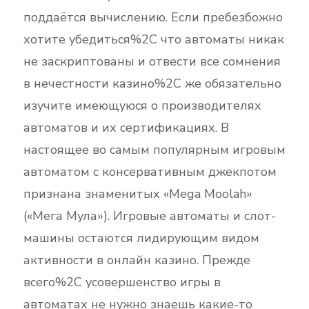
поддаётся вычислению. Если пребезбожно
хотите убедиться%2C что автоматы никак
не заскриптованы и отвести все сомнения
в нечестности казино%2C же обязательно
изучите имеющуюся о производителях
автоматов и их сертификациях. В
настоящее во самым популярным игровым
автоматом с консервативным джекпотом
признана знаменитых «Mega Moolah»
(«Мега Мула»). Игровые автоматы и слот-
машины остаются лидирующим видом
активности в онлайн казино. Прежде
всего%2C усовершенство игры в
автоматах не нужно знаешь какие-то