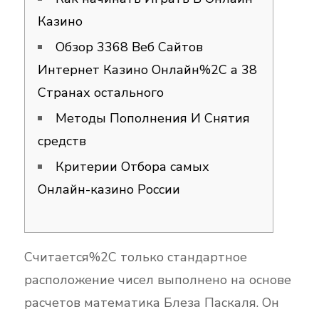
Казино
Обзор 3368 Веб Сайтов
Интернет Казино Онлайн%2C а 38
Странах остального
Методы Пополнения И Снятия
средств
Критерии Отбора самых
Онлайн-казино России
Считается%2C только стандартное
расположение чисел выполнено на основе
расчетов математика Блеза Паскаля. Он