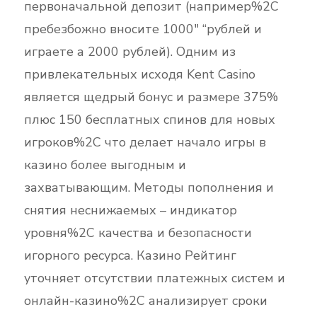
первоначальной депозит (например%2C
пребезбожно вносите 1000″ “рублей и
играете а 2000 рублей). Одним из
привлекательных исходя Kent Casino
является щедрый бонус и размере 375%
плюс 150 бесплатных спинов для новых
игроков%2C что делает начало игры в
казино более выгодным и
захватывающим. Методы пополнения и
снятия неснижаемых – индикатор
уровня%2C качества и безопасности
игорного ресурса. Казино Рейтинг
уточняет отсутствии платежных систем и
онлайн-казино%2C анализирует сроки