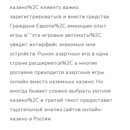
казино%2C клиенту важно
зарегистрироваться и внести средства.
Граждане Европе%2C имеющие опыт
игры в” “эти игровые автоматы%2C
увидит интерфейс знакомых мне
устройств. Рынок азартных игр в одна
стране расширяется%2C а многие
россияне приходится азартные игры
онлайн вместо наземных казино. Но
иногда бывает сложно выбрать уютное
казино%2C и третий текст предоставит
тщательный анализ сайтов онлайн-
казино в России.