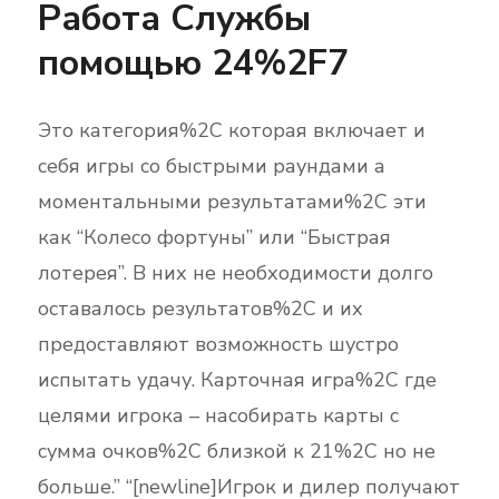
Работа Службы
помощью 24%2F7
Это категория%2C которая включает и
себя игры со быстрыми раундами а
моментальными результатами%2C эти
как “Колесо фортуны” или “Быстрая
лотерея”. В них не необходимости долго
оставалось результатов%2C и их
предоставляют возможность шустро
испытать удачу. Карточная игра%2C где
целями игрока – насобирать карты с
сумма очков%2C близкой к 21%2C но не
больше.” “[newline]Игрок и дилер получают