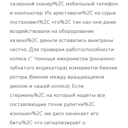
лазерный сканер%2C мобильный телефон
и компьютер. Их арестовали%2C но судья
постановил%2C что%2C так как они даже
воздействовали на оборудование
казино%2C деньги оставались выиграны
честно. Для проверки работоспособности
колеса с” “помощи микрометра (рычажно-
зубчатого индикатора) измеряется биение
ротора (биение между вращающимся
диском и чашей колеса). Если
стержень%2C на который надеты все
составляющие точки рулетки%2C
изношен%2C же диск начинает его
бить%2C что сигнализирует о