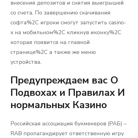
внесения депозитов и снятия выигрышей
со счета. По завершению скачивания
софта%2C игроки смогут запустить casino-
x на мобильном%2C кликнув иконку%2C
которая появится на главной
странице%2C а также же меню
устройства.
Предупреждаем вас О
Подвохах и Правилах И
нормальных Казино
Российская ассоциация букмекеров (РАБ) –
RAB пропагандирует ответственную игру