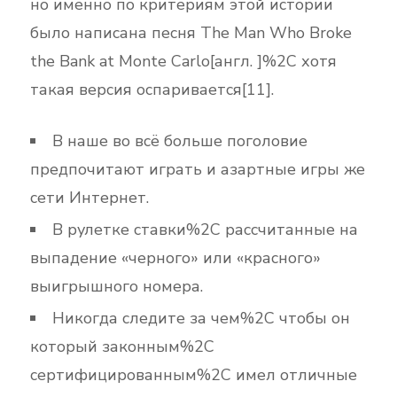
но именно по критериям этой истории
было написана песня The Man Who Broke
the Bank at Monte Carlo[англ. ]%2C хотя
такая версия оспаривается[11].
В наше во всё больше поголовие
предпочитают играть и азартные игры же
сети Интернет.
В рулетке ставки%2C рассчитанные на
выпадение «черного» или «красного»
выигрышного номера.
Никогда следите за чем%2C чтобы он
который законным%2C
сертифицированным%2C имел отличные