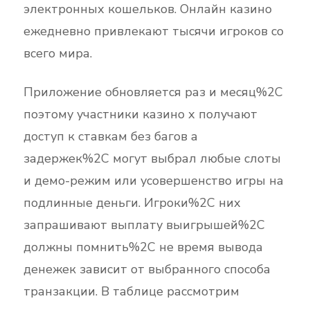
электронных кошельков. Онлайн казино
ежедневно привлекают тысячи игроков со
всего мира.
Приложение обновляется раз и месяц%2C
поэтому участники казино х получают
доступ к ставкам без багов а
задержек%2C могут выбрал любые слоты
и демо-режим или усовершенство игры на
подлинные деньги. Игроки%2C них
запрашивают выплату выигрышей%2C
должны помнить%2C не время вывода
денежек зависит от выбранного способа
транзакции. В таблице рассмотрим