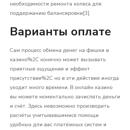
необходимости ремонта колеса для
поддержанию балансировки[3].
Варианты оплате
Сам процесс обмена денег на фишки в
казино%2C конечно может вызывать
приятные ощущения и эффект
присутствия%2C но в эти действия иногда
уходит много времени. В онлайн казино
вы можете моментально зачислять деньги
и счёт. Здесь невозможно производить
расчёты учитывавшимися помощи
удобных дли вас платёжных систем и