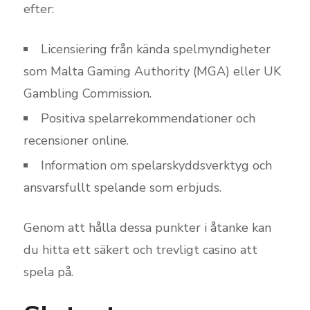
efter:
Licensiering från kända spelmyndigheter
som Malta Gaming Authority (MGA) eller UK
Gambling Commission.
Positiva spelarrekommendationer och
recensioner online.
Information om spelarskyddsverktyg och
ansvarsfullt spelande som erbjuds.
Genom att hålla dessa punkter i åtanke kan
du hitta ett säkert och trevligt casino att
spela på.