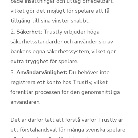
både insättningar och uttag omedelbart,
vilket gör det möjligt för spelare att få
tillgång till sina vinster snabbt.
Säkerhet:
Trustly erbjuder höga
säkerhetsstandarder och använder sig av
bankens egna säkerhetssystem, vilket ger
extra trygghet för spelare.
Användarvänlighet:
Du behöver inte
registrera ett konto hos Trustly, vilket
förenklar processen för den genomsnittliga
användaren.
Det är därför lätt att förstå varför Trustly är
ett förstahandsval för många svenska spelare