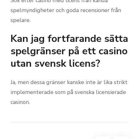
Sök efter casino med licens från kända
spelmyndigheter och goda recensioner från
spelare.
Kan jag fortfarande sätta
spelgränser på ett casino
utan svensk licens?
Ja, men dessa gränser kanske inte är lika strikt
implementerade som på svenska licensierade
casinon.