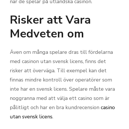
när de spelar på utländska casinon.
Risker att Vara
Medveten om
Även om många spelare dras till fördelarna
med casinon utan svensk licens, finns det
risker att överväga. Till exempel kan det
finnas mindre kontroll över operatörer som
inte har en svensk licens. Spelare måste vara
noggranna med att välja ett casino som är
pålitligt och har en bra kundrecension
casino
utan svensk licens
.