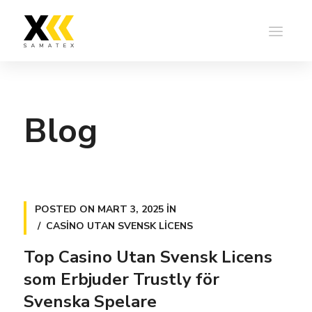
Blog
POSTED ON
MART 3, 2025
IN
CASINO UTAN SVENSK LICENS
Top Casino Utan Svensk Licens
som Erbjuder Trustly för
Svenska Spelare