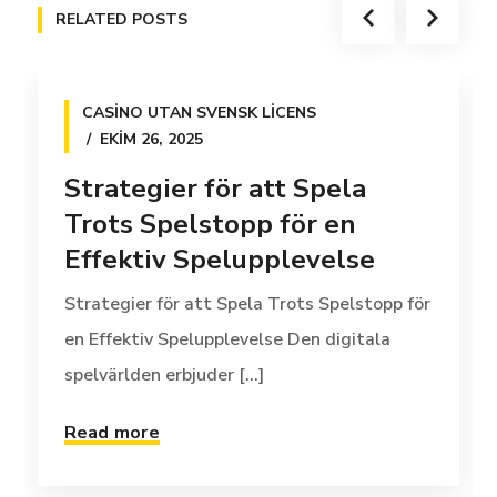
RELATED POSTS
CASINO UTAN SVENSK LICENS
EKIM 26, 2025
Strategier för att Spela
Trots Spelstopp för en
Effektiv Spelupplevelse
Strategier för att Spela Trots Spelstopp för
en Effektiv Spelupplevelse Den digitala
spelvärlden erbjuder [...]
Read more