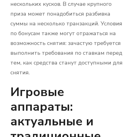
нескольких кусков. В случае крупного
приза может понадобиться разбивка
суммы на несколько транзакций. Условия
по бонусам также могут отражаться на
возможность снятия: зачастую требуется
выполнить требования по ставкам перед
тем, как средства станут доступными для
снятия.
Игровые
аппараты:
актуальные и
традиционные