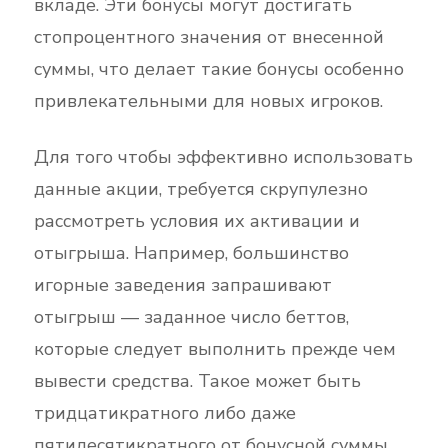
вкладе. Эти бонусы могут достигать
стопроцентного значения от внесенной
суммы, что делает такие бонусы особенно
привлекательными для новых игроков.
Для того чтобы эффективно использовать
данные акции, требуется скрупулезно
рассмотреть условия их активации и
отыгрыша. Например, большинство
игорные заведения запрашивают
отыгрыш — заданное число беттов,
которые следует выполнить прежде чем
вывести средства. Такое может быть
тридцатикратного либо даже
пятидесятикратного от бонусной суммы.