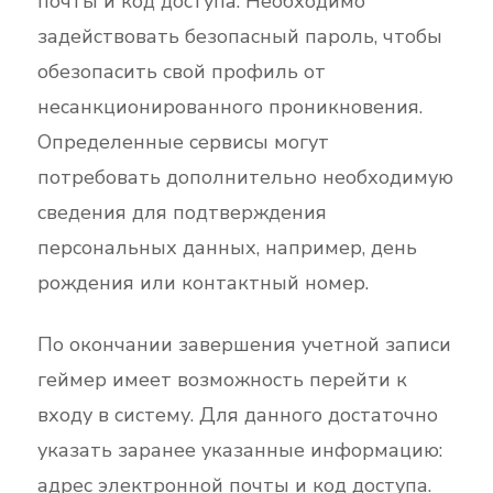
почты и код доступа. Необходимо
задействовать безопасный пароль, чтобы
обезопасить свой профиль от
несанкционированного проникновения.
Определенные сервисы могут
потребовать дополнительно необходимую
сведения для подтверждения
персональных данных, например, день
рождения или контактный номер.
По окончании завершения учетной записи
геймер имеет возможность перейти к
входу в систему. Для данного достаточно
указать заранее указанные информацию:
адрес электронной почты и код доступа.