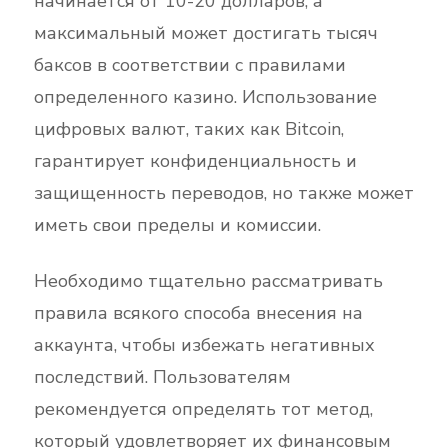
начинается от 10-20 долларов, а
максимальный может достигать тысяч
баксов в соответствии с правилами
определенного казино. Использование
цифровых валют, таких как Bitcoin,
гарантирует конфиденциальность и
защищенность переводов, но также может
иметь свои пределы и комиссии.
Необходимо тщательно рассматривать
правила всякого способа внесения на
аккаунта, чтобы избежать негативных
последствий. Пользователям
рекомендуется определять тот метод,
который удовлетворяет их финансовым