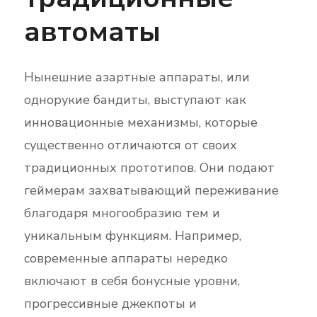
автоматы
Нынешние азартные аппараты, или
однорукие бандиты, выступают как
инновационные механизмы, которые
существенно отличаются от своих
традиционных прототипов. Они подают
геймерам захватывающий переживание
благодаря многообразию тем и
уникальным функциям. Например,
современные аппараты нередко
включают в себя бонусные уровни,
прогрессивные джекпоты и