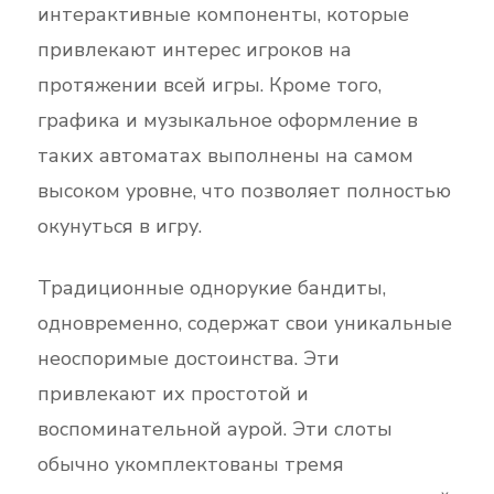
интерактивные компоненты, которые
привлекают интерес игроков на
протяжении всей игры. Кроме того,
графика и музыкальное оформление в
таких автоматах выполнены на самом
высоком уровне, что позволяет полностью
окунуться в игру.
Традиционные однорукие бандиты,
одновременно, содержат свои уникальные
неоспоримые достоинства. Эти
привлекают их простотой и
воспоминательной аурой. Эти слоты
обычно укомплектованы тремя