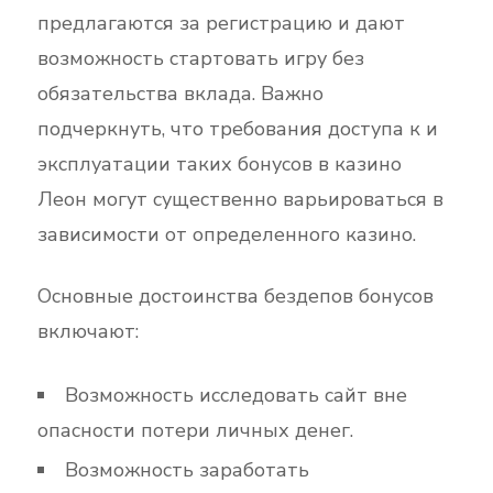
предлагаются за регистрацию и дают
возможность стартовать игру без
обязательства вклада. Важно
подчеркнуть, что требования доступа к и
эксплуатации таких бонусов в казино
Леон могут существенно варьироваться в
зависимости от определенного казино.
Основные достоинства бездепов бонусов
включают:
Возможность исследовать сайт вне
опасности потери личных денег.
Возможность заработать