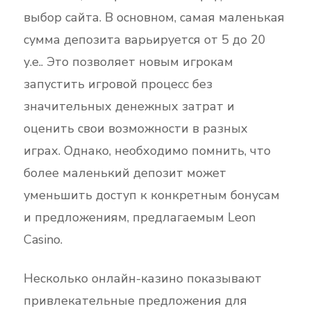
выбор сайта. В основном, самая маленькая
сумма депозита варьируется от 5 до 20
у.е.. Это позволяет новым игрокам
запустить игровой процесс без
значительных денежных затрат и
оценить свои возможности в разных
играх. Однако, необходимо помнить, что
более маленький депозит может
уменьшить доступ к конкретным бонусам
и предложениям, предлагаемым Leon
Casino.
Несколько онлайн-казино показывают
привлекательные предложения для