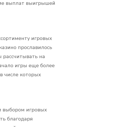
ние выплат выигрышей
ссортименту игровых
-казино прославилось
ы рассчитывать на
ачало игры еще более
в числе которых
 и выбором игровых
сть благодаря