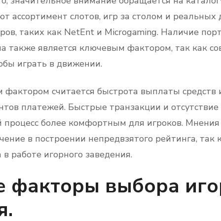
ого, значительное внимание обращается на катало
т ассортимент слотов, игр за столом и реальных 
ов, таких как NetEnt и Microgaming. Наличие пор
а также является ключевым фактором, так как с
тобы играть в движении.
 фактором считается быстрота выплаты средств 
нтов платежей. Быстрые транзакции и отсутствие
й процесс более комфортным для игроков. Мнения
ение в построении непредвзятого рейтинга, так 
 в работе игорного заведения.
 факторы выбора иго
я.