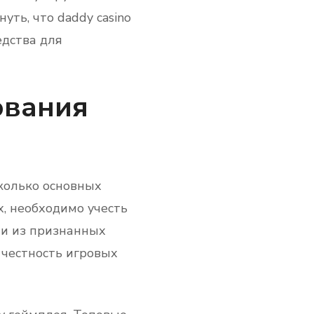
уть, что daddy casino
едства для
ования
колько основных
, необходимо учесть
ии из признанных
 честность игровых