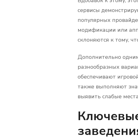
Вдобавок к этому, эт
сервисы демонстрирую
популярных провайдер
модификации или апп
склоняются к тому, ч
Дополнительно одним
разнообразных вариа
обеспечивают игрово
также выполняют знач
выявить слабые места
Ключевые
заведени