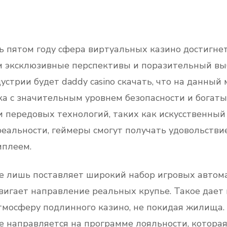
ь пятом году сфера виртуальных казино достигнет
м эксклюзивные перспективы и поразительный вы
устрии будет daddy casino скачать, что на данный
а с значительным уровнем безопасности и богаты
 передовых технологий, таких как искусственный
еальности, геймеры смогут получать удовольстви
мплеем.
 не лишь поставляет широкий набор игровых автом
вигает направление реальных крупье. Такое дает
мосферу подлинного казино, не покидая жилища. 
 направляется на программе лояльности, которая