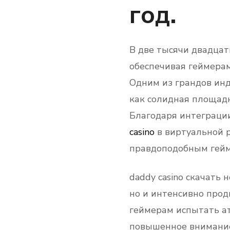
год.
В две тысячи двадцат
обеспечивая геймера
Одним из грандов инд
как солидная площадк
Благодаря интеграции
casino
в виртуальной р
правдоподобным гей
daddy casino скачать
но и интенсивно прод
геймерам испытать ат
повышенное внимание