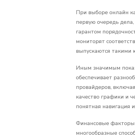
При выборе онлайн ка
первую очередь дела,
гарантом порядочност
мониторят соответст
выпускаются такими ю
Иным значимым показ
обеспечивает разнооб
провайдеров, включая
качество графики и ч
понятная навигация и
Финансовые факторы 
многообразные спосо