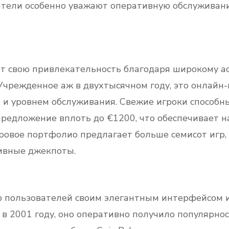
ватели особенно уважают оперативную обслужива
ет свою привлекательность благодаря широкому а
 Учрежденное аж в двухтысячном году, это онлайн
 и уровнем обслуживания. Свежие игроки способн
редложение вплоть до €1200, что обеспечивает н
овое портфолио предлагает больше семисот игр, 
ивные джекпоты.
ор пользователей своим элегантным интерфейсом
 в 2001 году, оно оперативно получило популярно