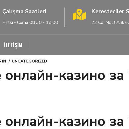
Çalışma Saatleri
Keresteciler S
Pztsi - Cuma 08:30 - 18.00
22 Cd. No:3 Ankar
İLETİŞİM
5
IN
UNCATEGORIZED
 онлайн-казино за
 онлайн-казино за