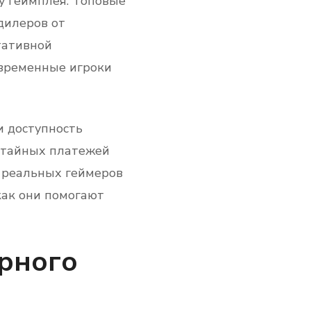
гу геймплея. Топовые
дилеров от
тативной
овременные игроки
и доступность
 тайных платежей
 реальных геймеров
как они помогают
рного