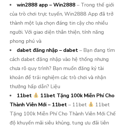
win2888 app – Win2888
– Trong thế giới
của trò chơi trực tuyến, Win2888 App đã trở
thành một lựa chọn đáng tin cậy cho nhiều
người. Với giao diện thân thiện, tính năng
phong phú và
dabet đăng nhập – dabet
– Bạn đang tìm
cách dabet đăng nhập vào hệ thống nhưng
chưa rõ quy trình? Bạn muốn đăng ký tài
khoản để trải nghiệm các trò chơi và nhận
thưởng hấp dẫn? Liệu
11bet
11bet Tặng 100k Miễn Phí Cho
Thành Viên Mới – 11bet
– 11bet
11bet
Tặng 100k Miễn Phí Cho Thành Viên Mới Chế
độ khuyến mãi siêu khủng, tung ưu đãi liên