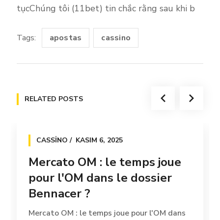
tụcChúng tôi (11bet) tin chắc rằng sau khi b
Tags:
apostas
cassino
RELATED POSTS
CASSINO
KASIM 6, 2025
Mercato OM : le temps joue
pour l'OM dans le dossier
Bennacer ?
Mercato OM : le temps joue pour l'OM dans