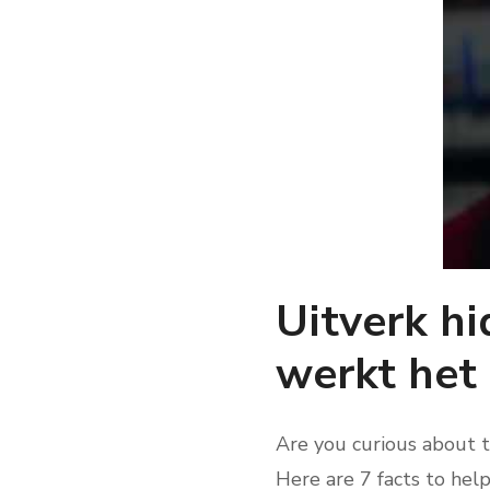
Uitverk hi
werkt het
Are you curious about t
Here are 7 facts to hel