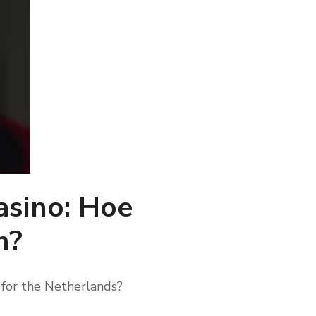
asino: Hoe
n?
y for the Netherlands?