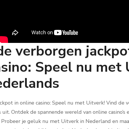
e verborgen jackpot
asino: Speel nu met 
ederlands
kpot in online casino: Speel nu met Uitverk! Vind de 
s uit. Ontdek de spannende wereld van online casino’s e
. Probeer je geluk nu met Uitverk in Nederland en maa