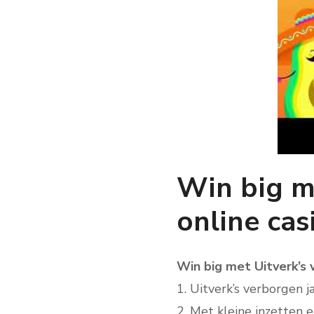
Win big me
online cas
Win big met Uitverk’s 
1. Uitverk’s verborgen j
2. Met kleine inzetten 