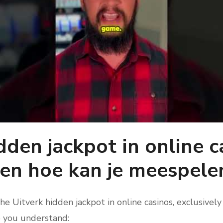
dden jackpot in online c
 en hoe kan je meespele
he Uitverk hidden jackpot in online casinos, exclusivel
p you understand: