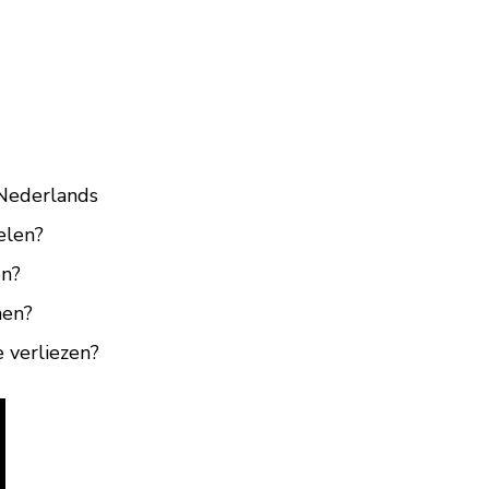
 Nederlands
elen?
en?
nen?
e verliezen?