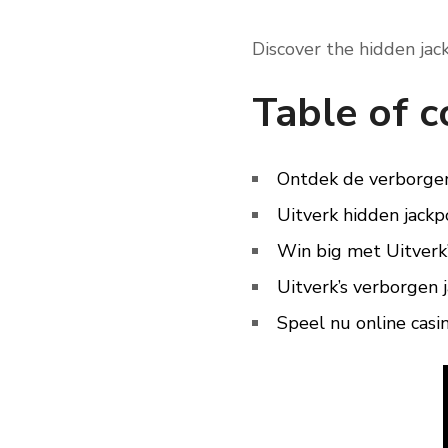
Discover the hidden jack
Table of c
Ontdek de verborgen 
Uitverk hidden jackp
Win big met Uitverk’
Uitverk’s verborgen j
Speel nu online casi