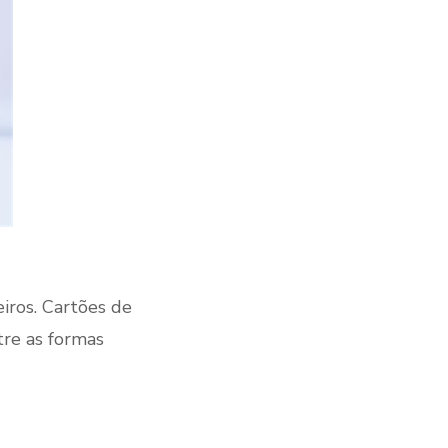
iros. Cartões de
ntre as formas