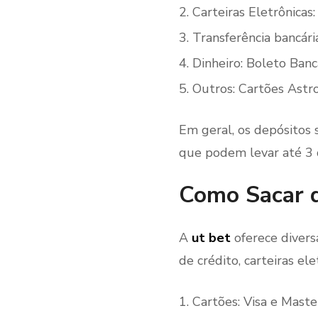
Carteiras Eletrônicas:
Transferência bancária
Dinheiro: Boleto Bancá
Outros: Cartões Ast
Em geral, os depósitos 
que podem levar até 3 d
Como Sacar 
A
ut bet
oferece divers
de crédito, carteiras ele
Cartões: Visa e Maste