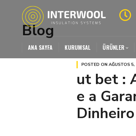
Blog
ANA SAYFA
KURUMSAL
ÜRÜNLER
POSTED ON
AĞUSTOS 5, 
ut bet :
e a Gara
Dinheiro