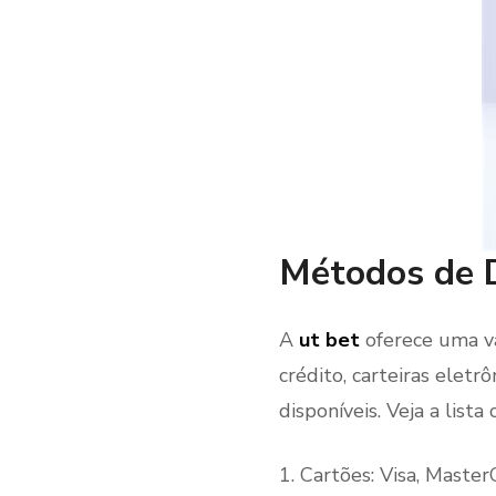
Métodos de 
A
ut bet
oferece uma va
crédito, carteiras eletr
disponíveis. Veja a lista
Cartões: Visa, Master