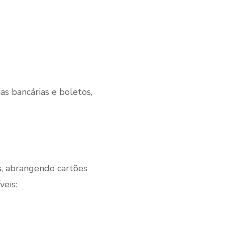
as bancárias e boletos,
s, abrangendo cartões
veis: