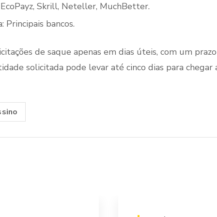
 EcoPayz, Skrill, Neteller, MuchBetter.
: Principais bancos.
citações de saque apenas em dias úteis, com um prazo
dade solicitada pode levar até cinco dias para chegar
ssino