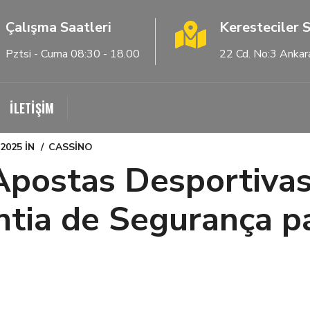
Çalışma Saatleri
Keresteciler S
Pztsi - Cuma 08:30 - 18.00
22 Cd. No:3 Ankar
İLETİŞİM
2025
IN
CASSINO
 Apostas Desportiva
ntia de Segurança p