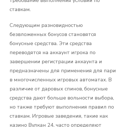
требование выполнения условий по
ставкам.
Следующим разновидностью
безвложенных бонусов становятся
бонусные средства. Эти средства
переводятся на аккаунт игрока по
завершении регистрации аккаунта и
предназначены для применения для пари
в многочисленных игровых автоматах. В
различие от даровых спинов, бонусные
средства дают больше вольности выбора,
но также требуют выполнения правил по
ставкам. Игровые заведения, такие как
казино Вулкан 24, часто определяют