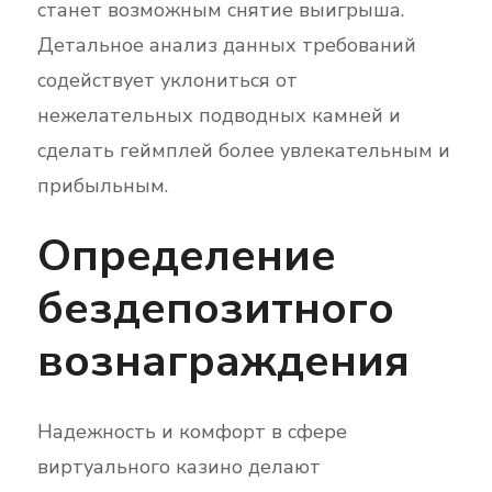
станет возможным снятие выигрыша.
Детальное анализ данных требований
содействует уклониться от
нежелательных подводных камней и
сделать геймплей более увлекательным и
прибыльным.
Определение
бездепозитного
вознаграждения
Надежность и комфорт в сфере
виртуального казино делают