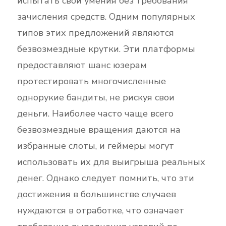
испытать свои умения без требования
зачисления средств. Одним популярных
типов этих предложений являются
безвозмездные крутки. Эти платформы
предоставляют шанс юзерам
протестировать многочисленные
однорукие бандиты, не рискуя свои
деньги. Наиболее часто чаще всего
безвозмездные вращения даются на
избранные слоты, и геймеры могут
использовать их для выигрыша реальных
денег. Однако следует помнить, что эти
достижения в большинстве случаев
нуждаются в отработке, что означает