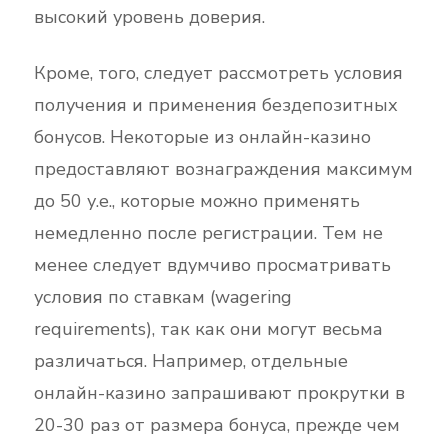
высокий уровень доверия.
Кроме, того, следует рассмотреть условия
получения и применения бездепозитных
бонусов. Некоторые из онлайн-казино
предоставляют вознаграждения максимум
до 50 у.е., которые можно применять
немедленно после регистрации. Тем не
менее следует вдумчиво просматривать
условия по ставкам (wagering
requirements), так как они могут весьма
различаться. Например, отдельные
онлайн-казино запрашивают прокрутки в
20-30 раз от размера бонуса, прежде чем