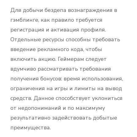
Для добычи бездепа вознаграждения в
гэмблинге, как правило требуется
регистрация и активация профиля.
Отдельные ресурсы способны требовать
введение рекламного кода, чтобы
включить акцию. Геймерам следует
вдумчиво рассматривать требования
получения бонусов: время использования,
ограничения на игры и лимиты на вывод
средств. Данное способствует уклониться
от недопониманий и по максимуму
результативно задействовать добытые
преимущества.