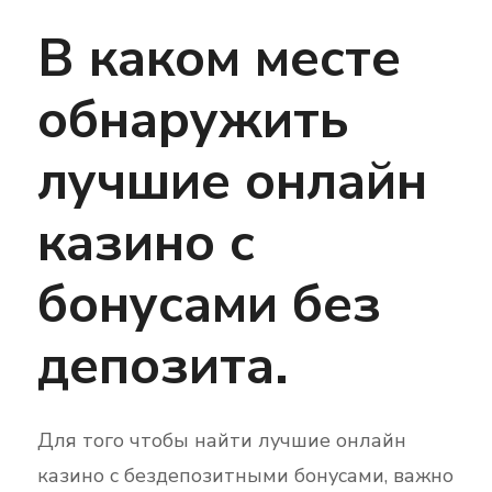
В каком месте
обнаружить
лучшие онлайн
казино с
бонусами без
депозита.
Для того чтобы найти лучшие онлайн
казино с бездепозитными бонусами, важно