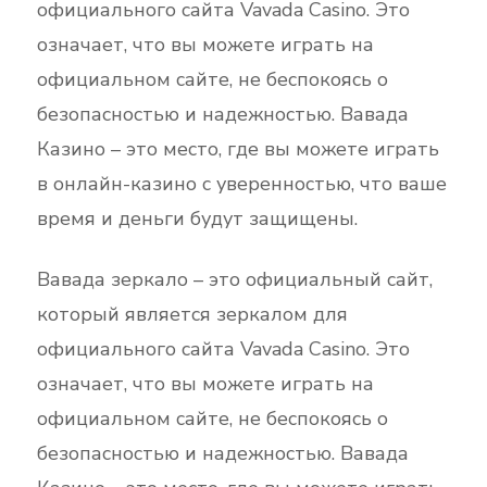
официального сайта Vavada Casino. Это
означает, что вы можете играть на
официальном сайте, не беспокоясь о
безопасностью и надежностью. Вавада
Казино – это место, где вы можете играть
в онлайн-казино с уверенностью, что ваше
время и деньги будут защищены.
Вавада зеркало – это официальный сайт,
который является зеркалом для
официального сайта Vavada Casino. Это
означает, что вы можете играть на
официальном сайте, не беспокоясь о
безопасностью и надежностью. Вавада