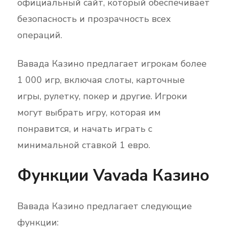
официальный сайт, который обеспечивает
безопасность и прозрачность всех
операций.
Вавада Казино предлагает игрокам более
1 000 игр, включая слоты, карточные
игры, рулетку, покер и другие. Игроки
могут выбрать игру, которая им
понравится, и начать играть с
минимальной ставкой 1 евро.
Функции Vavada Казино
Вавада Казино предлагает следующие
функции: