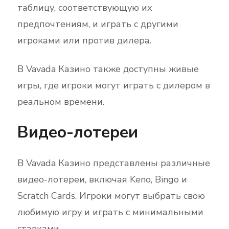
таблицу, соответствующую их
предпочтениям, и играть с другими
игроками или против дилера.
В Vavada Казино также доступны живые
игры, где игроки могут играть с дилером в
реальном времени.
Видео-лотереи
В Vavada Казино представлены различные
видео-лотереи, включая Keno, Bingo и
Scratch Cards. Игроки могут выбрать свою
любимую игру и играть с минимальными
ставками.