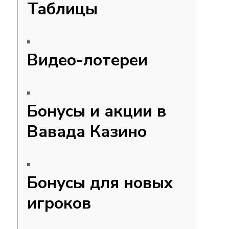
Таблицы
Видео-лотереи
Бонусы и акции в
Вавада Казино
Бонусы для новых
игроков