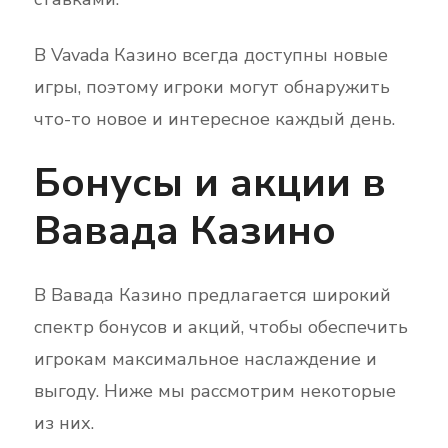
В Vavada Казино всегда доступны новые
игры, поэтому игроки могут обнаружить
что-то новое и интересное каждый день.
Бонусы и акции в
Вавада Казино
В Вавада Казино предлагается широкий
спектр бонусов и акций, чтобы обеспечить
игрокам максимальное наслаждение и
выгоду. Ниже мы рассмотрим некоторые
из них.