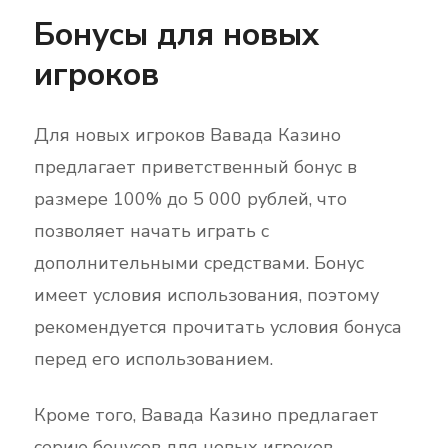
Бонусы для новых
игроков
Для новых игроков Вавада Казино
предлагает приветственный бонус в
размере 100% до 5 000 рублей, что
позволяет начать играть с
дополнительными средствами. Бонус
имеет условия использования, поэтому
рекомендуется прочитать условия бонуса
перед его использованием.
Кроме того, Вавада Казино предлагает
серию бонусов для новых игроков,