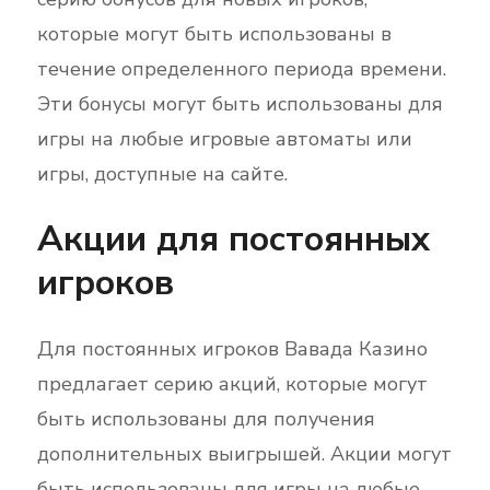
которые могут быть использованы в
течение определенного периода времени.
Эти бонусы могут быть использованы для
игры на любые игровые автоматы или
игры, доступные на сайте.
Акции для постоянных
игроков
Для постоянных игроков Вавада Казино
предлагает серию акций, которые могут
быть использованы для получения
дополнительных выигрышей. Акции могут
быть использованы для игры на любые