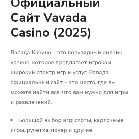
Официальный
Сайт Vavada
Casino (2025)
Вавада Казино – это популярный онлайн-
казино, которое предлагает игрокам
широкий спектр игр и услуг. Вавада
официальный сайт – это место, где вы
можете найти все, что вам нужно для игры
и развлечений.
Большой выбор игр: слоты, карточные
игры, рулетка, покер и другие