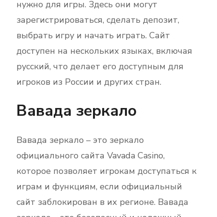
нужно для игры. Здесь они могут
зарегистрироваться, сделать депозит,
выбрать игру и начать играть. Сайт
доступен на нескольких языках, включая
русский, что делает его доступным для
игроков из России и других стран.
Вавада зеркало
Вавада зеркало – это зеркало
официального сайта Vavada Casino,
которое позволяет игрокам доступаться к
играм и функциям, если официальный
сайт заблокирован в их регионе. Вавада