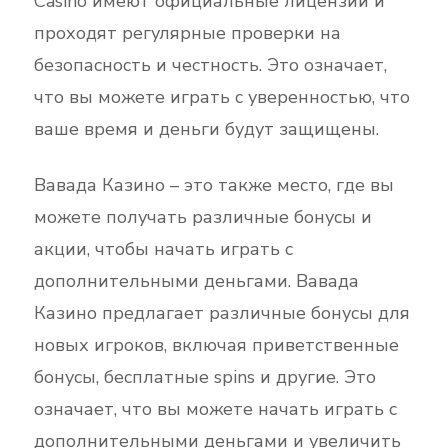
Casino имеют официальные лицензии и
проходят регулярные проверки на
безопасность и честность. Это означает,
что вы можете играть с уверенностью, что
ваше время и деньги будут защищены.
Вавада Казино – это также место, где вы
можете получать различные бонусы и
акции, чтобы начать играть с
дополнительными деньгами. Вавада
Казино предлагает различные бонусы для
новых игроков, включая приветственные
бонусы, бесплатные spins и другие. Это
означает, что вы можете начать играть с
дополнительными деньгами и увеличить