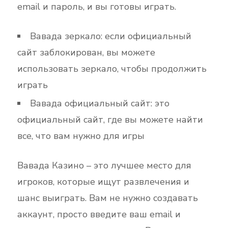
email и пароль, и вы готовы играть.
Вавада зеркало: если официальный
сайт заблокирован, вы можете
использовать зеркало, чтобы продолжить
играть
Вавада официальный сайт: это
официальный сайт, где вы можете найти
все, что вам нужно для игры
Вавада Казино – это лучшее место для
игроков, которые ищут развлечения и
шанс выиграть. Вам не нужно создавать
аккаунт, просто введите ваш email и