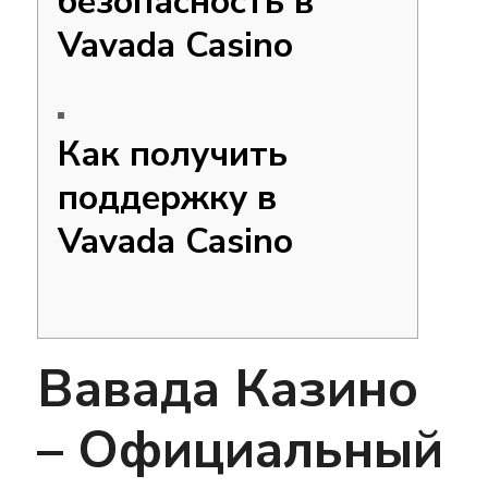
безопасность в
Vavada Casino
Как получить
поддержку в
Vavada Casino
Вавада Казино
– Официальный