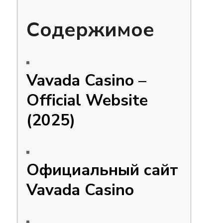
Содержимое
Vavada Casino –
Official Website
(2025)
Официальный сайт
Vavada Casino