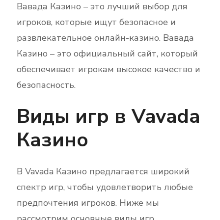
Вавада Казино – это лучший выбор для
игроков, которые ищут безопасное и
развлекательное онлайн-казино. Вавада
Казино – это официальный сайт, который
обеспечивает игрокам высокое качество и
безопасность.
Виды игр в Vavada
Казино
В Vavada Казино предлагается широкий
спектр игр, чтобы удовлетворить любые
предпочтения игроков. Ниже мы
рассмотрим основные виды игр,