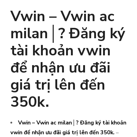
Vwin – Vwin ac
milan│? Đăng ký
tài khoản vwin
để nhận ưu đãi
giá trị lên đến
350k.
Vwin – Vwin ac milan│? Đăng ký tài khoản
vwin để nhận ưu đãi giá trị lên đến 350k.
–