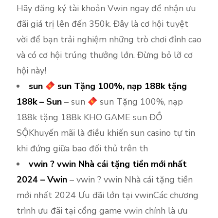
Hãy đăng ký tài khoản Vwin ngay để nhận ưu
đãi giá trị lên đến 350k. Đây là cơ hội tuyệt
vời để bạn trải nghiệm những trò chơi đỉnh cao
và có cơ hội trúng thưởng lớn. Đừng bỏ lỡ cơ
hội này!
sun
sun Tặng 100%, nạp 188k tặng
188k – Sun
– sun
sun Tặng 100%, nạp
188k tặng 188k KHO GAME sun ĐỒ
SỘKhuyến mãi là điều khiến sun casino tự tin
khi đứng giữa bao đối thủ trên th
vwin ? vwin Nhà cái tặng tiền mới nhất
2024 – Vwin
– vwin ? vwin Nhà cái tặng tiền
mới nhất 2024 Ưu đãi lớn tại vwinCác chương
trình ưu đãi tại cổng game vwin chính là ưu