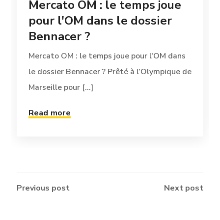
Mercato OM : le temps joue
pour l'OM dans le dossier
Bennacer ?
Mercato OM : le temps joue pour l'OM dans
le dossier Bennacer ? Prêté à l’Olympique de
Marseille pour [...]
Read more
Previous post
Next post