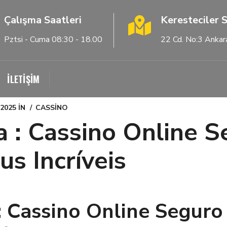
Çalışma Saatleri
Keresteciler S
Pztsi - Cuma 08:30 - 18.00
22 Cd. No:3 Ankar
İLETİŞİM
2025
IN
CASSINO
 : Cassino Online S
s Incríveis
 Cassino Online Seguro