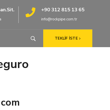
an.Sit.
+90 312 815 13 65
a
info@rockpipe.com.tr
TEKLİF İSTE
eguro
 com