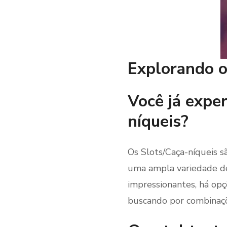
Explorando o
Você já expe
níqueis?
Os Slots/Caça-níqueis s
uma ampla variedade des
impressionantes, há op
buscando por combinaç