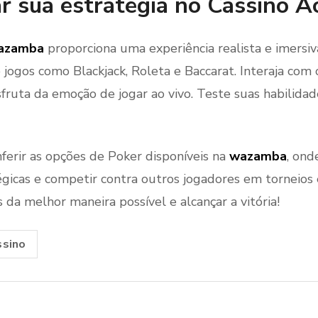
ar sua estratégia no Cassino A
azamba
proporciona uma experiência realista e imersiva
jogos como Blackjack, Roleta e Baccarat. Interaja com 
ruta da emoção de jogar ao vivo. Teste suas habilidad
ferir as opções de Poker disponíveis na
wazamba
, ond
égicas e competir contra outros jogadores em torneios
s da melhor maneira possível e alcançar a vitória!
ssino