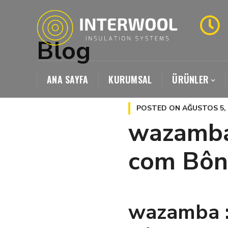
Blog
ANA SAYFA
KURUMSAL
ÜRÜNLER
POSTED ON
AĞUSTOS 5, 
wazamba
com Bônu
wazamba :