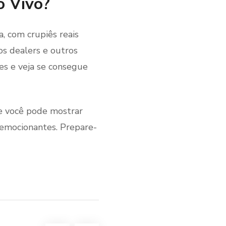
o Vivo?
, com crupiês reais
os dealers e outros
es e veja se consegue
e você pode mostrar
 emocionantes. Prepare-