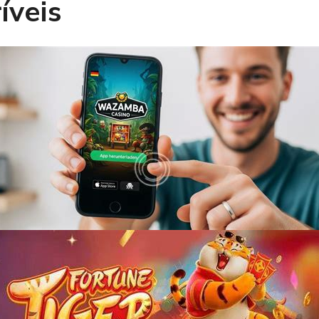
íveis