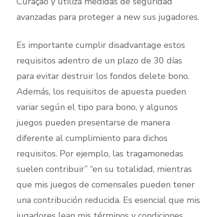
Curaçao y utiliza medidas de seguridad
avanzadas para proteger a new sus jugadores.
Es importante cumplir disadvantage estos
requisitos adentro de un plazo de 30 días
para evitar destruir los fondos delete bono.
Además, los requisitos de apuesta pueden
variar según el tipo para bono, y algunos
juegos pueden presentarse de manera
diferente al cumplimiento para dichos
requisitos. Por ejemplo, las tragamonedas
suelen contribuir” “en su totalidad, mientras
que mis juegos de comensales pueden tener
una contribución reducida. Es esencial que mis
jugadores lean mis términos y condiciones