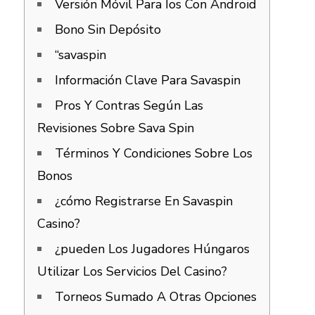
Versión Móvil Para Ios Con Android
Bono Sin Depósito
“savaspin
Información Clave Para Savaspin
Pros Y Contras Según Las
Revisiones Sobre Sava Spin
Términos Y Condiciones Sobre Los
Bonos
¿cómo Registrarse En Savaspin
Casino?
¿pueden Los Jugadores Húngaros
Utilizar Los Servicios Del Casino?
Torneos Sumado A Otras Opciones