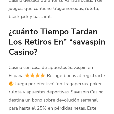
Casino destaca durante su variada ocasion de
juegos, que contiene tragamonedas, ruleta,
black jack y baccarat.
¿cuánto Tiempo Tardan
Los Retiros En” “savaspin
Casino?
Casino con casa de apuestas Savaspin en
España
Recoge bonos al registrarte
Juega por efectivo” “en tragaperras, poker,
ruleta y apuestas deportivas. Savaspin Casino
destina un bono sobre devolución semanal
para hasta el 25% en pérdidas netas. Este