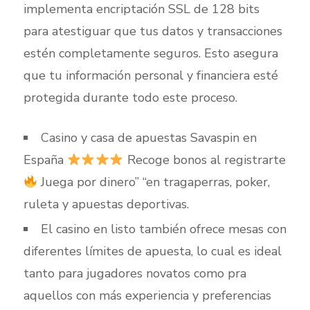
implementa encriptación SSL de 128 bits
para atestiguar que tus datos y transacciones
estén completamente seguros. Esto asegura
que tu información personal y financiera esté
protegida durante todo este proceso.
Casino y casa de apuestas Savaspin en
España
Recoge bonos al registrarte
Juega por dinero” “en tragaperras, poker,
ruleta y apuestas deportivas.
El casino en listo también ofrece mesas con
diferentes límites de apuesta, lo cual es ideal
tanto para jugadores novatos como pra
aquellos con más experiencia y preferencias