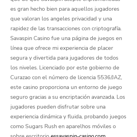
es gran hecho bien para aquellos jugadores
que valoran los angeles privacidad y una
rapidez de las transacciones con criptografía.
Savaspin Casino fue una página de juegos en
línea que ofrece mi experiencia de placer
segura y divertida para jugadores de todos
los niveles. Licenciado por este gobierno de
Curazao con el número de licencia 5536/JAZ,
este casino proporciona un entorno de juego
seguro gracias a su encriptación avanzada. Los
jugadores pueden disfrutar sobre una
experiencia dinámica y fluida, probando juegos
como Sugars Rush en aparelhos móviles o
sobre escritorio
essavaspin-casino.com
.