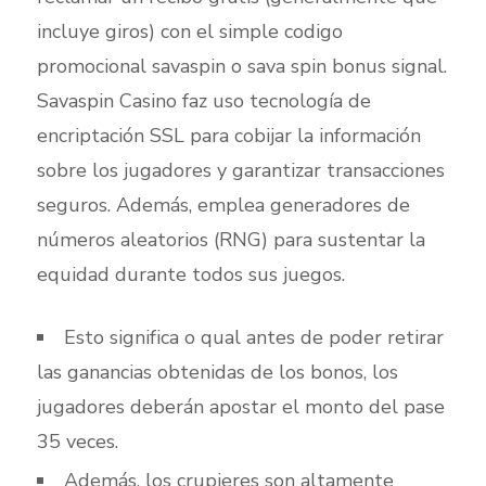
incluye giros) con el simple codigo
promocional savaspin o sava spin bonus signal.
Savaspin Casino faz uso tecnología de
encriptación SSL para cobijar la información
sobre los jugadores y garantizar transacciones
seguros. Además, emplea generadores de
números aleatorios (RNG) para sustentar la
equidad durante todos sus juegos.
Esto significa o qual antes de poder retirar
las ganancias obtenidas de los bonos, los
jugadores deberán apostar el monto del pase
35 veces.
Además, los crupieres son altamente