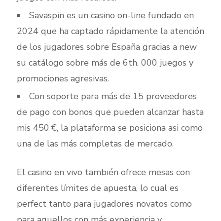
Savaspin es un casino on-line fundado en
2024 que ha captado rápidamente la atención
de los jugadores sobre España gracias a new
su catálogo sobre más de 6th. 000 juegos y
promociones agresivas.
Con soporte para más de 15 proveedores
de pago con bonos que pueden alcanzar hasta
mis 450 €, la plataforma se posiciona asi como
una de las más completas de mercado.
El casino en vivo también ofrece mesas con
diferentes límites de apuesta, lo cual es
perfect tanto para jugadores novatos como
para aquellos con más experiencia y