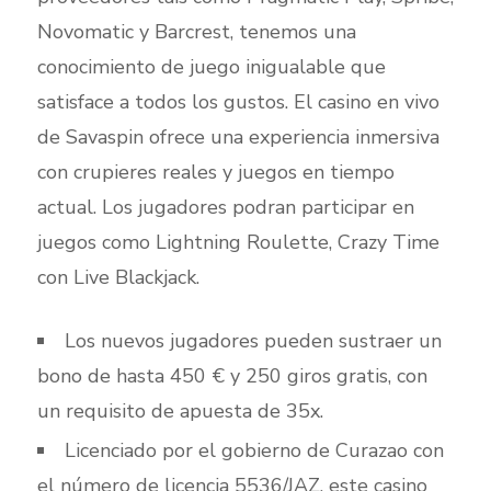
Novomatic y Barcrest, tenemos una
conocimiento de juego inigualable que
satisface a todos los gustos. El casino en vivo
de Savaspin ofrece una experiencia inmersiva
con crupieres reales y juegos en tiempo
actual. Los jugadores podran participar en
juegos como Lightning Roulette, Crazy Time
con Live Blackjack.
Los nuevos jugadores pueden sustraer un
bono de hasta 450 € y 250 giros gratis, con
un requisito de apuesta de 35x.
Licenciado por el gobierno de Curazao con
el número de licencia 5536/JAZ, este casino