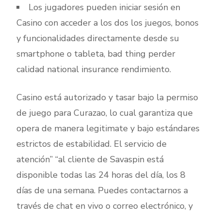
Los jugadores pueden iniciar sesión en
Casino con acceder a los dos los juegos, bonos
y funcionalidades directamente desde su
smartphone o tableta, bad thing perder
calidad national insurance rendimiento.
Casino está autorizado y tasar bajo la permiso
de juego para Curazao, lo cual garantiza que
opera de manera legitimate y bajo estándares
estrictos de estabilidad. El servicio de
atención” “al cliente de Savaspin está
disponible todas las 24 horas del día, los 8
días de una semana. Puedes contactarnos a
través de chat en vivo o correo electrónico, y