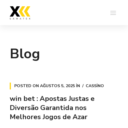
Blog
POSTED ON
AĞUSTOS 5, 2025
IN
CASSINO
win bet : Apostas Justas e
Diversão Garantida nos
Melhores Jogos de Azar