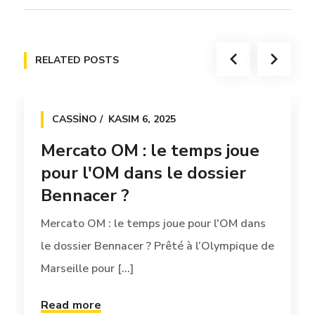
RELATED POSTS
CASSINO
KASIM 6, 2025
Mercato OM : le temps joue
pour l'OM dans le dossier
Bennacer ?
Mercato OM : le temps joue pour l'OM dans
le dossier Bennacer ? Prêté à l’Olympique de
Marseille pour [...]
Read more