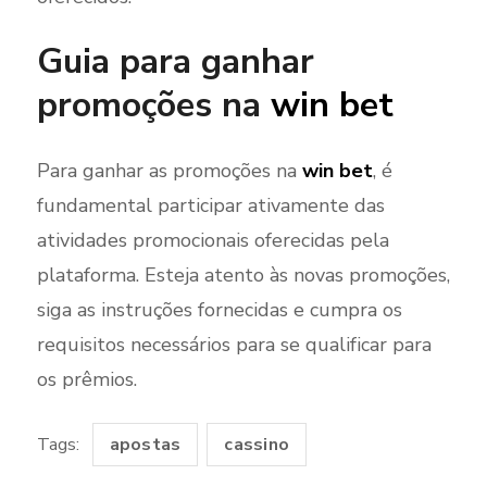
Guia para ganhar
promoções na
win bet
Para ganhar as promoções na
win bet
, é
fundamental participar ativamente das
atividades promocionais oferecidas pela
plataforma. Esteja atento às novas promoções,
siga as instruções fornecidas e cumpra os
requisitos necessários para se qualificar para
os prêmios.
Tags:
apostas
cassino