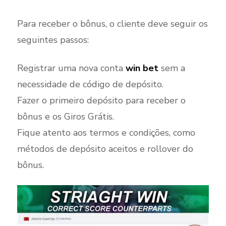
Para receber o bônus, o cliente deve seguir os
seguintes passos:
Registrar uma nova conta
win bet
sem a
necessidade de código de depósito.
Fazer o primeiro depósito para receber o
bônus e os Giros Grátis.
Fique atento aos termos e condições, como
métodos de depósito aceitos e rollover do
bônus.