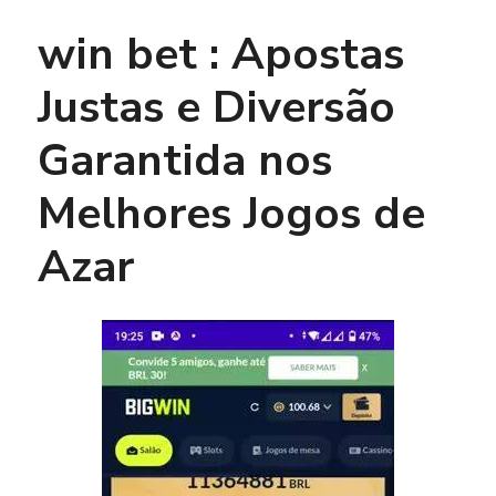
win bet : Apostas
Justas e Diversão
Garantida nos
Melhores Jogos de
Azar