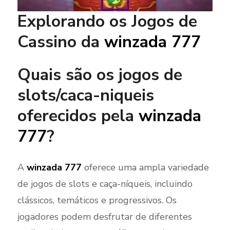
Explorando os Jogos de
Cassino da
winzada 777
Quais são os jogos de
slots/caca-niqueis
oferecidos pela
winzada
777
?
A
winzada 777
oferece uma ampla variedade
de jogos de slots e caça-níqueis, incluindo
clássicos, temáticos e progressivos. Os
jogadores podem desfrutar de diferentes