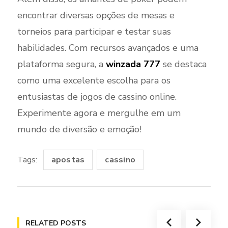
encontrar diversas opções de mesas e
torneios para participar e testar suas
habilidades. Com recursos avançados e uma
plataforma segura, a
winzada 777
se destaca
como uma excelente escolha para os
entusiastas de jogos de cassino online.
Experimente agora e mergulhe em um
mundo de diversão e emoção!
Tags:
apostas
cassino
RELATED POSTS