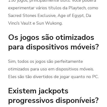
150 jogos, principalmente slots. Você poderá
experimentar vários títulos da Playtech, como
Sacred Stones Exclusive, Age of Egypt, Da
Vinci’s Vault e Sun Wukong.
Os jogos são otimizados
para dispositivos móveis?
Sim, todos os jogos são perfeitamente
otimizados para uso em dispositivos móveis.
Eles são tão divertidos de jogar quanto no PC.
Existem jackpots
progressivos disponíveis?