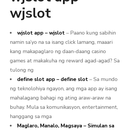
wjslot
wjslot app – wjslot
– Paano kung sabihin
namin sa’yo na sa isang click lamang, maaari
kang makapaglaro ng daan-daang casino
games at makakuha ng reward agad-agad? Sa
tulong ng
define slot app – define slot
– Sa mundo
ng teknolohiya ngayon, ang mga app ay isang
mahalagang bahagi ng ating araw-araw na
buhay. Mula sa komunikasyon, entertainment,
hanggang sa mga
Maglaro, Manalo, Magsaya – Simulan sa