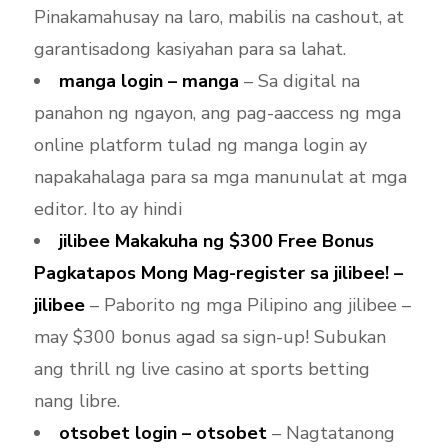
Pinakamahusay na laro, mabilis na cashout, at
garantisadong kasiyahan para sa lahat.
manga login – manga
– Sa digital na
panahon ng ngayon, ang pag-aaccess ng mga
online platform tulad ng manga login ay
napakahalaga para sa mga manunulat at mga
editor. Ito ay hindi
jilibee Makakuha ng $300 Free Bonus
Pagkatapos Mong Mag-register sa jilibee! –
jilibee
– Paborito ng mga Pilipino ang jilibee –
may $300 bonus agad sa sign-up! Subukan
ang thrill ng live casino at sports betting
nang libre.
otsobet login – otsobet
– Nagtatanong