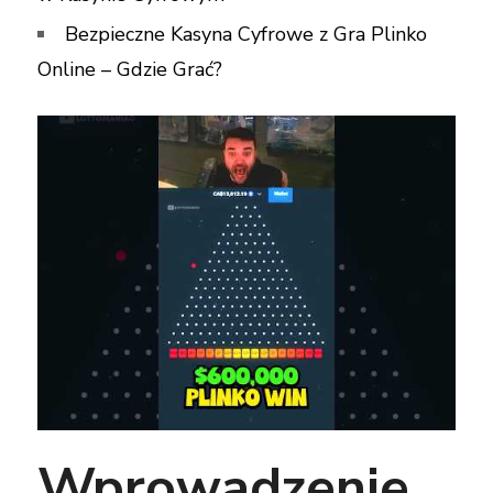
Bezpieczne Kasyna Cyfrowe z Gra Plinko
Online – Gdzie Grać?
Wprowadzenie