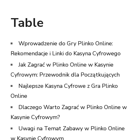
Table
Wprowadzenie do Gry Plinko Online:
Rekomendacje i Linki do Kasyna Cyfrowego
Jak Zagrać w Plinko Online w Kasynie
Cyfrowym: Przewodnik dla Początkujących
Najlepsze Kasyna Cyfrowe z Gra Plinko
Online
Dlaczego Warto Zagrać w Plinko Online w
Kasynie Cyfrowym?
Uwagi na Temat Zabawy w Plinko Online
w Kasynie Cyfrowym