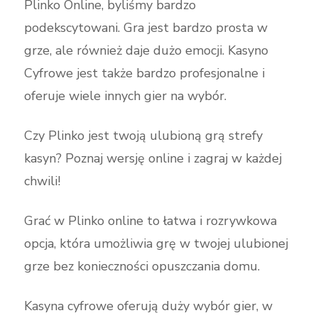
Plinko Online, byliśmy bardzo
podekscytowani. Gra jest bardzo prosta w
grze, ale również daje dużo emocji. Kasyno
Cyfrowe jest także bardzo profesjonalne i
oferuje wiele innych gier na wybór.
Czy Plinko jest twoją ulubioną grą strefy
kasyn? Poznaj wersję online i zagraj w każdej
chwili!
Grać w Plinko online to łatwa i rozrywkowa
opcja, która umożliwia grę w twojej ulubionej
grze bez konieczności opuszczania domu.
Kasyna cyfrowe oferują duży wybór gier, w