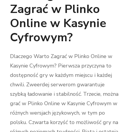
Zagrać w Plinko
Online w Kasynie
Cyfrowym?
Dlaczego Warto Zagrać w Plinko Online w
Kasynie Cyfrowym? Pierwsza przyczyna to
dostępność gry w każdym miejscu i każdej
chwili. Zweerdej serwerom gwarantuje
szybką ładowanie i stabilność. Trzecie, można
grać w Plinko Online w Kasynie Cyfrowym w
różnych wersjach językowych, w tym po
polsku. Czwarta korzyść to możliwość gry na
różnych poziomach trudności. Piąta i ostatnia