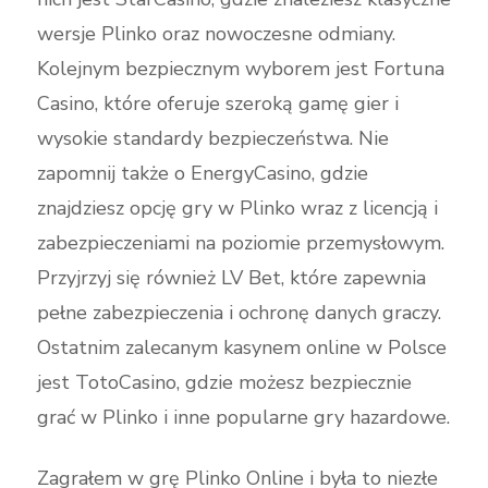
wersje Plinko oraz nowoczesne odmiany.
Kolejnym bezpiecznym wyborem jest Fortuna
Casino, które oferuje szeroką gamę gier i
wysokie standardy bezpieczeństwa. Nie
zapomnij także o EnergyCasino, gdzie
znajdziesz opcję gry w Plinko wraz z licencją i
zabezpieczeniami na poziomie przemysłowym.
Przyjrzyj się również LV Bet, które zapewnia
pełne zabezpieczenia i ochronę danych graczy.
Ostatnim zalecanym kasynem online w Polsce
jest TotoCasino, gdzie możesz bezpiecznie
grać w Plinko i inne popularne gry hazardowe.
Zagrałem w grę Plinko Online i była to niezłe