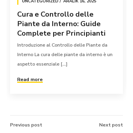
UNCATEGORIZED
ARALIK 16, 2025
Cura e Controllo delle
Piante da Interno: Guide
Complete per Principianti
Introduzione al Controllo delle Piante da
Interno La cura delle piante da interno è un
aspetto essenziale [...]
Read more
Previous post
Next post