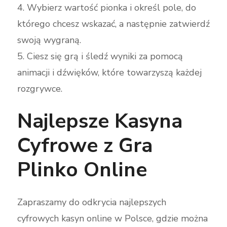
4. Wybierz wartość pionka i określ pole, do
którego chcesz wskazać, a następnie zatwierdź
swoją wygraną.
5. Ciesz się grą i śledź wyniki za pomocą
animacji i dźwięków, które towarzyszą każdej
rozgrywce.
Najlepsze Kasyna
Cyfrowe z Gra
Plinko Online
Zapraszamy do odkrycia najlepszych
cyfrowych kasyn online w Polsce, gdzie można