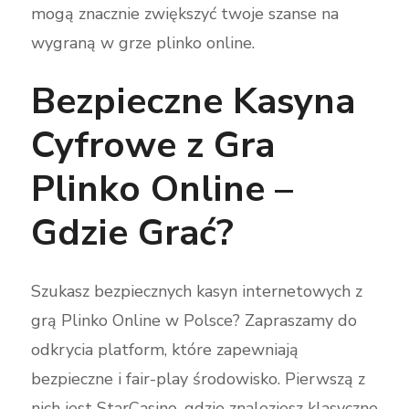
mogą znacznie zwiększyć twoje szanse na
wygraną w grze plinko online.
Bezpieczne Kasyna
Cyfrowe z Gra
Plinko Online –
Gdzie Grać?
Szukasz bezpiecznych kasyn internetowych z
grą Plinko Online w Polsce? Zapraszamy do
odkrycia platform, które zapewniają
bezpieczne i fair-play środowisko. Pierwszą z
nich jest StarCasino, gdzie znaleziesz klasyczne