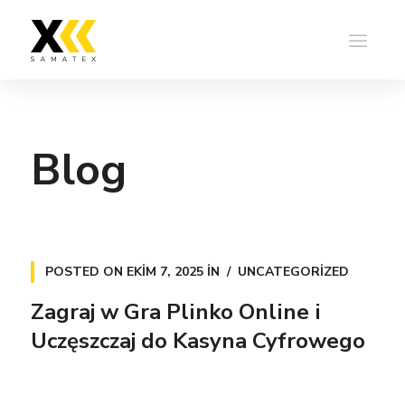
Blog
POSTED ON
EKIM 7, 2025
IN
UNCATEGORIZED
Zagraj w Gra Plinko Online i
Uczęszczaj do Kasyna Cyfrowego