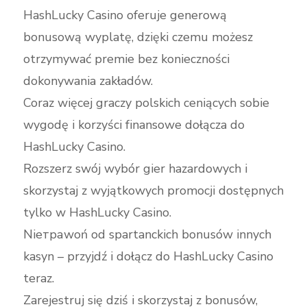
HashLucky Casino oferuje generową
bonusową wyplatę, dzięki czemu możesz
otrzymywać premie bez konieczności
dokonywania zakładów.
Coraz więcej graczy polskich ceniących sobie
wygodę i korzyści finansowe dołącza do
HashLucky Casino.
Rozszerz swój wybór gier hazardowych i
skorzystaj z wyjątkowych promocji dostępnych
tylko w HashLucky Casino.
Nieтраwoń od spartanckich bonusów innych
kasyn – przyjdź i dołącz do HashLucky Casino
teraz.
Zarejestruj się dziś i skorzystaj z bonusów,