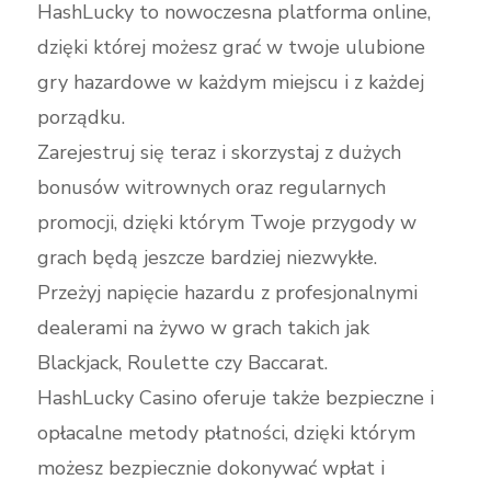
HashLucky to nowoczesna platforma online,
dzięki której możesz grać w twoje ulubione
gry hazardowe w każdym miejscu i z każdej
porządku.
Zarejestruj się teraz i skorzystaj z dużych
bonusów witrownych oraz regularnych
promocji, dzięki którym Twoje przygody w
grach będą jeszcze bardziej niezwykłe.
Przeżyj napięcie hazardu z profesjonalnymi
dealerami na żywo w grach takich jak
Blackjack, Roulette czy Baccarat.
HashLucky Casino oferuje także bezpieczne i
opłacalne metody płatności, dzięki którym
możesz bezpiecznie dokonywać wpłat i