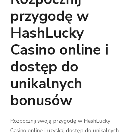
przygodę w
HashLucky
Casino online i
dostęp do
unikalnych
bonusów
Rozpocznij swoją przygodę w HashLucky
Casino online i uzyskaj dostęp do unikalnych