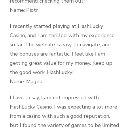
recommend checking them out!
Name: Piotr
I recently started playing at HashLucky
Casino, and I am thrilled with my experience
so far. The website is easy to navigate, and
the bonuses are fantastic. I feel like I am
getting great value for my money. Keep up
the good work, HashLucky!
Name: Magda
I have to say, I am not impressed with
HashLucky Casino. I was expecting a lot more
from a casino with such a good reputation,
but I found the variety of games to be limited