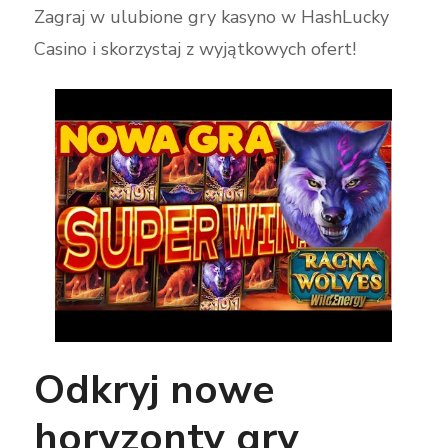
Zagraj w ulubione gry kasyno w HashLucky
Casino i skorzystaj z wyjątkowych ofert!
Odkryj nowe
horyzonty gry