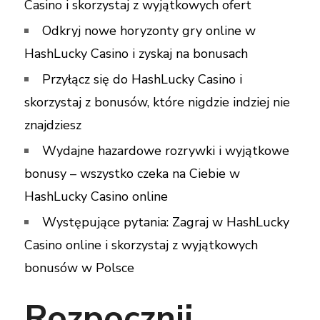
Casino i skorzystaj z wyjątkowych ofert
Odkryj nowe horyzonty gry online w
HashLucky Casino i zyskaj na bonusach
Przyłącz się do HashLucky Casino i
skorzystaj z bonusów, które nigdzie indziej nie
znajdziesz
Wydajne hazardowe rozrywki i wyjątkowe
bonusy – wszystko czeka na Ciebie w
HashLucky Casino online
Występujące pytania: Zagraj w HashLucky
Casino online i skorzystaj z wyjątkowych
bonusów w Polsce
Rozpocznij