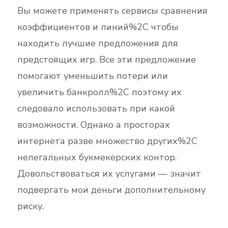
Вы можете применять сервисы сравнения
коэффициентов и линий%2C чтобы
находить лучшие предложения для
предстоящих игр. Все эти предложение
помогают уменьшить потери или
увеличить банкролл%2C поэтому их
следовало использовать при какой
возможности. Однако а просторах
интернета разве множество других%2C
нелегальных букмекерских контор.
Довольствоваться их услугами — значит
подвергать мои деньги дополнительному
риску.