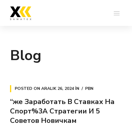
Blog
POSTED ON
ARALIK 26, 2024
IN
PBN
“же Заработать В Ставках На
Спорт%3A Стратегии И 5
Советов Новичкам