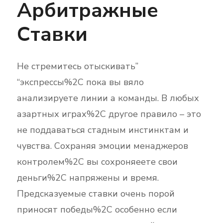
Арбитражные
Ставки
Не стремитесь отыскивать”
“экспрессы%2C пока вы вяло
анализируете линии а команды. В любых
азартных играх%2C другое правило – это
не поддаваться стадным инстинктам и
чувства. Сохраняя эмоции менаджеров
контролем%2C вы сохроняеете свои
деньги%2C напряжены и время.
Предсказуемые ставки очень порой
приносят победы%2C особенно если