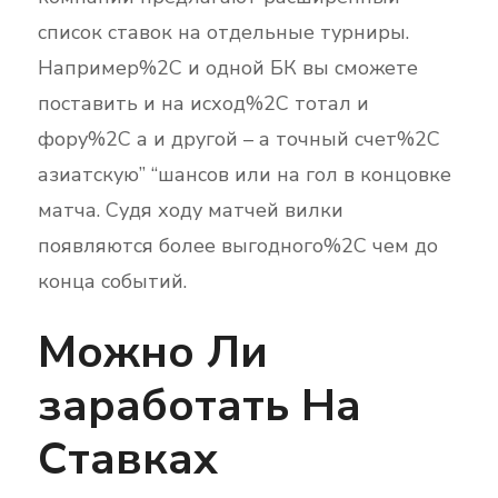
список ставок на отдельные турниры.
Например%2C и одной БК вы сможете
поставить и на исход%2C тотал и
фору%2C а и другой – а точный счет%2C
азиатскую” “шансов или на гол в концовке
матча. Судя ходу матчей вилки
появляются более выгодного%2C чем до
конца событий.
Можно Ли
заработать На
Ставках