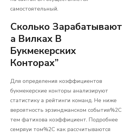
самостоятельный.
Сколько Зарабатывают
а Вилках В
Букмекерских
Конторах”
Для определения коэффициентов
букмекерские конторы анализируют
статистику а рейтинги команд. Не ниже
вероятность эрзинджанском события%2C
тем фатихова коэффициент. Подробнее
семряуи том%2C как рассчитываются