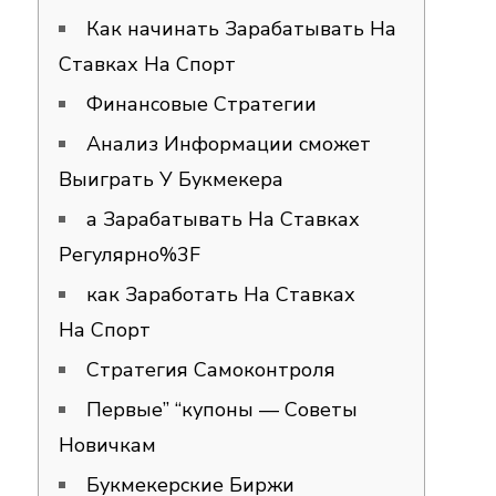
Как начинать Зарабатывать На
Ставках На Спорт
Финансовые Стратегии
Анализ Информации сможет
Выиграть У Букмекера
а Зарабатывать На Ставках
Регулярно%3F
как Заработать На Ставках
На Спорт
Стратегия Самоконтроля
Первые” “купоны — Советы
Новичкам
Букмекерские Биржи