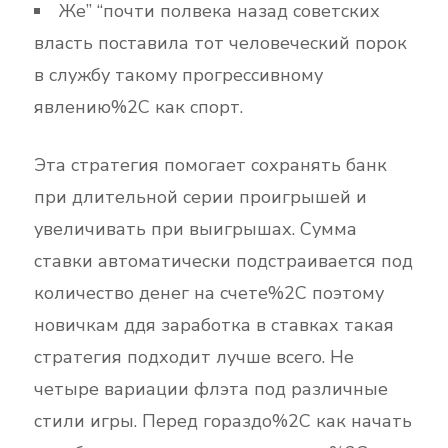
Же” “почти полвека назад советских
власть поставила тот человеческий порок
в службу такому прогрессивному
явлению%2C как спорт.
Эта стратегия помогает сохранять банк
при длительной серии проигрышей и
увеличивать при выигрышах. Сумма
ставки автоматически подстраивается под
количество денег на счете%2C поэтому
новичкам ддя заработка в ставках такая
стратегия подходит лучше всего. Не
четыре вариации флэта под различные
стили игры. Перед гораздо%2C как начать