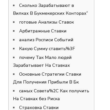
Сколько Зарабатывают в
Вилках В Букмекерских Конторах”
готовые Анализы Ставок
Арбитражные Ставки
анализ Росписи Событий
Какую Сумму ставить%3F
почему Так Мало людей
Зарабатывает На Ставках
Основные Стратегии Ставки
Для Получения Прибыли В Бк
самых Совета%2C Как получить
На Ставках без Риска
Страховка Ставки