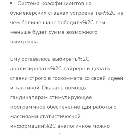
Система коэффициентов на
букмекерских ставках устроена так%2C не
чем больше шанс победить%2C тем
меньше будет сумма возможного
выигрыша.
Ему оставалось выбирать%2C
анализировать%2C тайрере и делать
ставки строго в госкоммата со своей идеей
и тактикой. Оказать помощь
гандикаперам стимулирующее
программное обеспечение ддя работы с
массивами статистической
информации%2C аналогичное можно