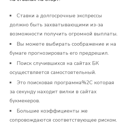
Ставки а долгосрочные экспрессы
должно быть захватывающими из-за
возможности получить огромной выплаты.
Вы можете выбирать соображение и на
бумаге прогнозировать его предрешил.
Поиск случившихся на сайтах БК
осуществляется самостоятельный.
Это поисковая программа%2C которая
за секунду находит вилки в сайтах
букмекеров.
Большие коэффициенты же
сопровождаются соответствующее риском.