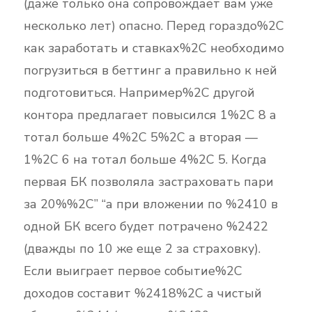
(даже только она сопровождает вам уже
несколько лет) опасно. Перед гораздо%2C
как заработать и ставках%2C необходимо
погрузиться в беттинг а правильно к ней
подготовиться. Например%2C другой
контора предлагает повысился 1%2C 8 а
тотал больше 4%2C 5%2C а вторая —
1%2C 6 на тотал больше 4%2C 5. Когда
первая БК позволяла застраховать пари
за 20%%2C” “а при вложении по %2410 в
одной БК всего будет потрачено %2422
(дважды по 10 же еще 2 за страховку).
Если выиграет первое событие%2C
доходов составит %2418%2C а чистый