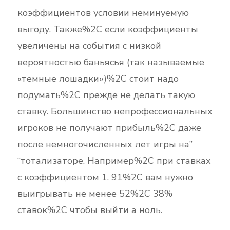
коэффициентов условии неминуемую
выгоду. Также%2C если коэффициенты
увеличены на события с низкой
вероятностью баньясья (так называемые
«темные лошадки»)%2C стоит надо
подумать%2C прежде не делать такую
ставку. Большинство непрофессиональных
игроков не получают прибыль%2C даже
после немногочисленных лет игры на”
“тотализаторе. Например%2C при ставках
с коэффициентом 1. 91%2C вам нужно
выигрывать не менее 52%2C 38%
ставок%2C чтобы выйти а ноль.