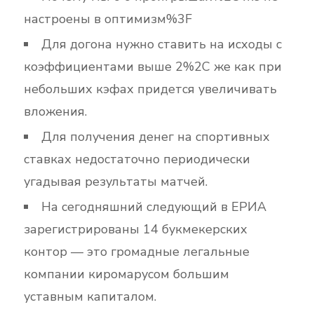
настроены в оптимизм%3F
Для догона нужно ставить на исходы с
коэффициентами выше 2%2C же как при
небольших кэфах придется увеличивать
вложения.
Для получения денег на спортивных
ставках недостаточно периодически
угадывая результаты матчей.
На сегодняшний следующий в ЕРИА
зарегистрированы 14 букмекерских
контор — это громадные легальные
компании киромарусом большим
уставным капиталом.