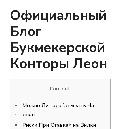
Официальный
Блог
Букмекерской
Конторы Леон
Content
Можно Ли зарабатывать На
Ставках
Риски При Ставках на Вилки