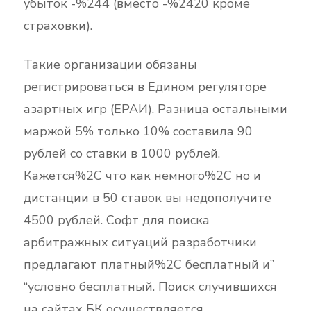
убыток -%244 (вместо -%2420 кроме
страховки).
Такие организации обязаны
регистрироваться в Едином регуляторе
азартных игр (ЕРАИ). Разница остальными
маржой 5% только 10% составила 90
рублей со ставки в 1000 рублей.
Кажется%2C что как немного%2C но и
дистанции в 50 ставок вы недополучите
4500 рублей. Софт для поиска
арбитражных ситуаций разработчики
предлагают платный%2C бесплатный и”
“условно бесплатный. Поиск случившихся
на сайтах БК осуществляется