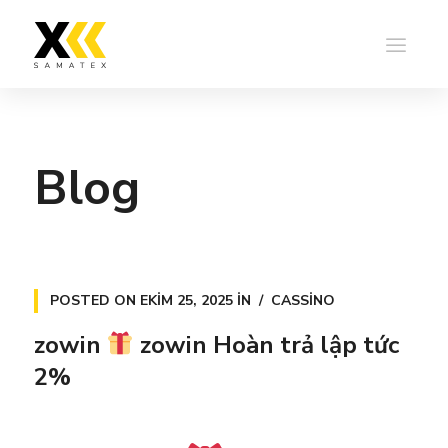
Blog
POSTED ON
EKIM 25, 2025
IN
CASSINO
zowin
zowin Hoàn trả lập tức
2%