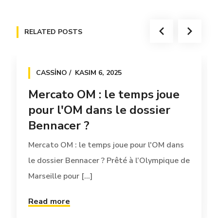
RELATED POSTS
CASSINO
KASIM 6, 2025
Mercato OM : le temps joue
pour l'OM dans le dossier
Bennacer ?
Mercato OM : le temps joue pour l'OM dans
le dossier Bennacer ? Prêté à l’Olympique de
Marseille pour [...]
Read more