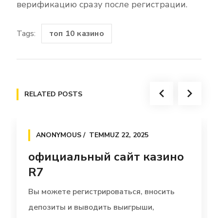
верификацию сразу после регистрации.
Tags:
топ 10 казино
RELATED POSTS
ANONYMOUS
TEMMUZ 22, 2025
официальный сайт казино
R7
Вы можете регистрироваться, вносить
депозиты и выводить выигрыши,