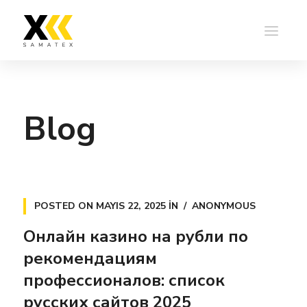
Blog
POSTED ON
MAYIS 22, 2025
IN
ANONYMOUS
Онлайн казино на рубли по
рекомендациям
профессионалов: список
русских сайтов 2025