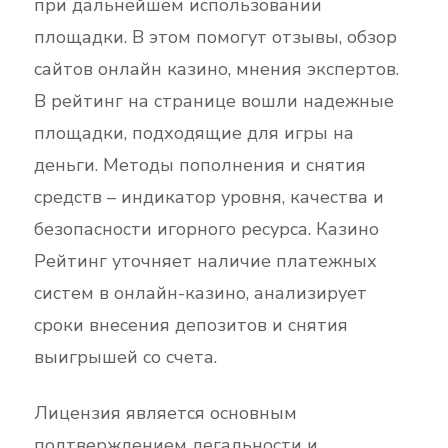
при дальнейшем использовании
площадки. В этом помогут отзывы, обзор
сайтов онлайн казино, мнения экспертов.
В рейтинг на странице вошли надежные
площадки, подходящие для игры на
деньги. Методы пополнения и снятия
средств – индикатор уровня, качества и
безопасности игорного ресурса. Казино
Рейтинг уточняет наличие платежных
систем в онлайн-казино, анализирует
сроки внесения депозитов и снятия
выигрышей со счета.
Лицензия является основным
подтверждением легальности и