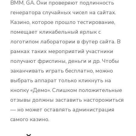
BMM, GA. Они проверяют подлинность
генератора случайных чисел на сайтах.
Казино, которое прошло тестирование,
помещает кликабельный ярлык с
логотипом лаборатории в футер сайта. В
рамках таких мероприятий участники
получают фриспины, деньги и др. Чтобы
заканчивать играть бесплатно, можно
выбрать аппарат только кликнуть на
кнопку «Демо». Слишком положительные
отзывы должны заставить насторожиться
— но может оставлять администрация
самого казино.