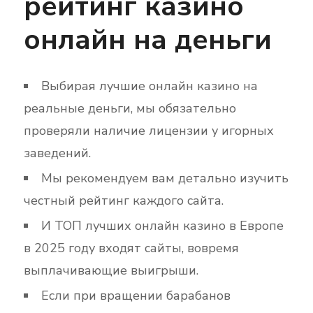
рейтинг казино
онлайн на деньги
Выбирая лучшие онлайн казино на
реальные деньги, мы обязательно
проверяли наличие лицензии у игорных
заведений.
Мы рекомендуем вам детально изучить
честный рейтинг каждого сайта.
И ТОП лучших онлайн казино в Европе
в 2025 году входят сайты, вовремя
выплачивающие выигрыши.
Если при вращении барабанов