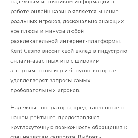
надежным источником информации о
работе онлайн казино является мнение
реальных игроков, досконально знающих
все плюсы и минусы любой
развлекательной интернет-платформы.
Kent Casino вносит свой вклад в индустрию
онлайн-азартных игр с широким
ассортиментом игр и бонусов, которые
удовлетворят запросы самых
требовательных игроков.
Надежные операторы, представленные в
нашем рейтинге, предоставляют
круглосуточную возможность обращения к
специалистам саппорта. Выбрать