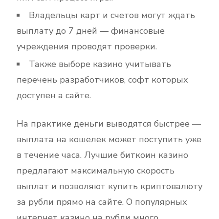
Владельцы карт и счетов могут ждать
выплату до 7 дней — финансовые
учреждения проводят проверки.
Также выборе казино учитывать
перечень разработчиков, софт которых
доступен а сайте.
На практике деньги выводятся быстрее ―
выплата на кошелек может поступить уже
в течение часа. Лучшие биткоин казино
предлагают максимальную скорость
выплат и позволяют купить криптовалюту
за рубли прямо на сайте. О популярных
интернет казино на рубли много