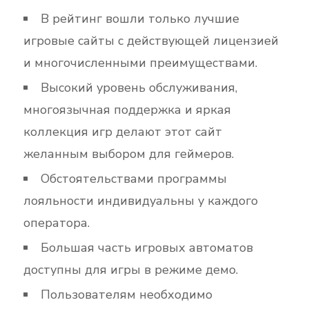
В рейтинг вошли только лучшие
игровые сайты с действующей лицензией
и многочисленными преимуществами.
Высокий уровень обслуживания,
многоязычная поддержка и яркая
коллекция игр делают этот сайт
желанным выбором для геймеров.
Обстоятельствами программы
лояльности индивидуальны у каждого
оператора.
Большая часть игровых автоматов
доступны для игры в режиме демо.
Пользователям необходимо