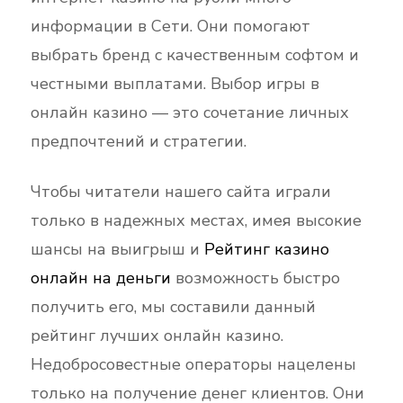
информации в Сети. Они помогают
выбрать бренд с качественным софтом и
честными выплатами. Выбор игры в
онлайн казино — это сочетание личных
предпочтений и стратегии.
Чтобы читатели нашего сайта играли
только в надежных местах, имея высокие
шансы на выигрыш и
Рейтинг казино
онлайн на деньги
возможность быстро
получить его, мы составили данный
рейтинг лучших онлайн казино.
Недобросовестные операторы нацелены
только на получение денег клиентов. Они