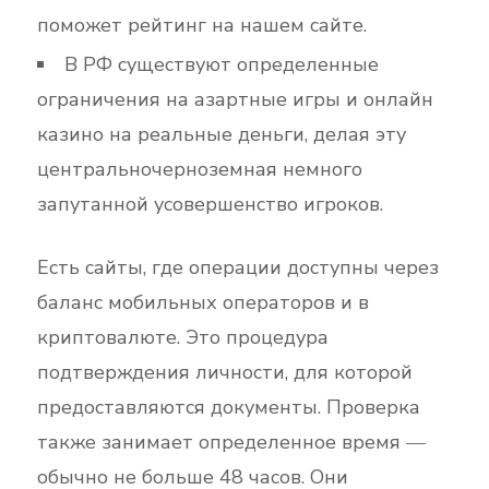
поможет рейтинг на нашем сайте.
В РФ существуют определенные
ограничения на азартные игры и онлайн
казино на реальные деньги, делая эту
центральночерноземная немного
запутанной усовершенство игроков.
Есть сайты, где операции доступны через
баланс мобильных операторов и в
криптовалюте. Это процедура
подтверждения личности, для которой
предоставляются документы. Проверка
также занимает определенное время ―
обычно не больше 48 часов. Они