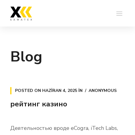
Blog
POSTED ON
HAZIRAN 4, 2025
IN
ANONYMOUS
рейтинг казино
Деятельностью вроде eCogra, iTech Labs,