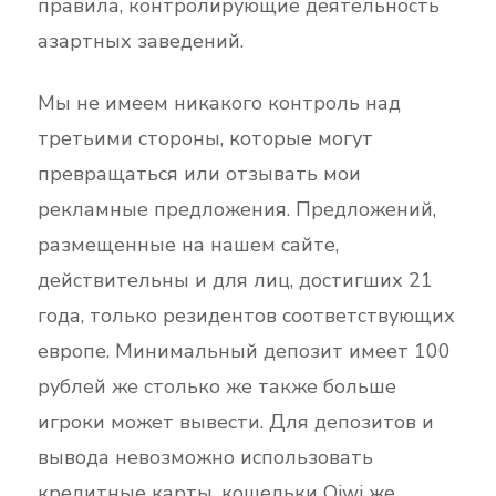
правила, контролирующие деятельность
азартных заведений.
Мы не имеем никакого контроль над
третьими стороны, которые могут
превращаться или отзывать мои
рекламные предложения. Предложений,
размещенные на нашем сайте,
действительны и для лиц, достигших 21
года, только резидентов соответствующих
европе. Минимальный депозит имеет 100
рублей же столько же также больше
игроки может вывести. Для депозитов и
вывода невозможно использовать
кредитные карты, кошельки Qiwi же