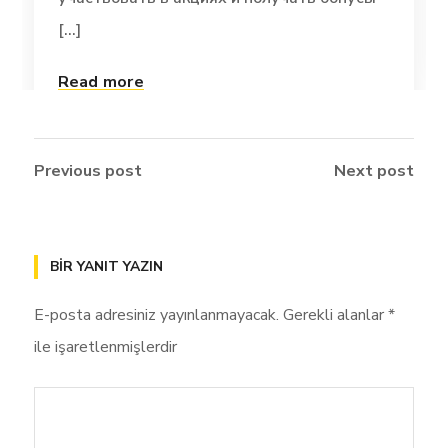
[...]
Read more
Previous post
Next post
BIR YANIT YAZIN
E-posta adresiniz yayınlanmayacak.
Gerekli alanlar
*
ile işaretlenmişlerdir