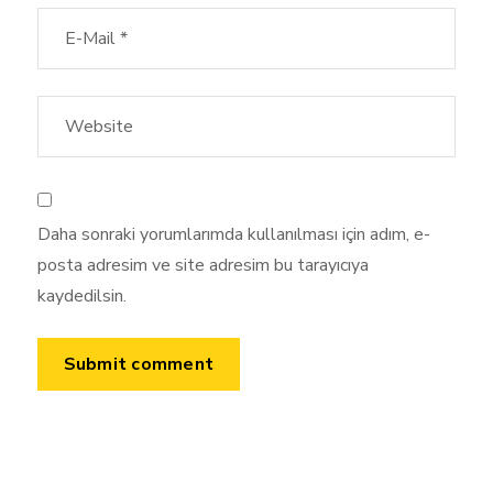
Daha sonraki yorumlarımda kullanılması için adım, e-
posta adresim ve site adresim bu tarayıcıya
kaydedilsin.