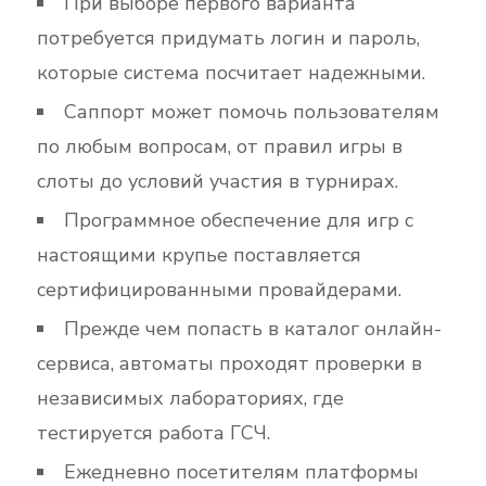
При выборе первого варианта
потребуется придумать логин и пароль,
которые система посчитает надежными.
Саппорт может помочь пользователям
по любым вопросам, от правил игры в
слоты до условий участия в турнирах.
Программное обеспечение для игр с
настоящими крупье поставляется
сертифицированными провайдерами.
Прежде чем попасть в каталог онлайн-
сервиса, автоматы проходят проверки в
независимых лабораториях, где
тестируется работа ГСЧ.
Ежедневно посетителям платформы