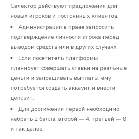
Селектор действуют предложения для
новых игроков и постоянных клиентов.
Администрация в праве запросить
подтверждение личности игрока перед
выводом средств или в других случаях.
Если посетитель платформы
планирует совершать ставки на реальные
деньги и запрашивать выплаты, ему
потребуется создать аккаунт и внести
депозит.
Для достижения первой необходимо
набрать 2 балла, второй — 4, третьей — 8
и так далее.