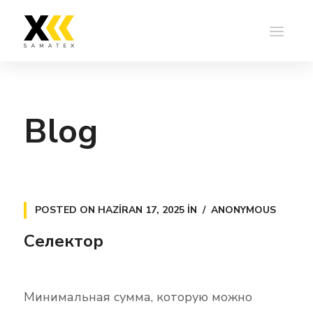
Blog
POSTED ON
HAZIRAN 17, 2025
IN
ANONYMOUS
Селектор
Минимальная сумма, которую можно