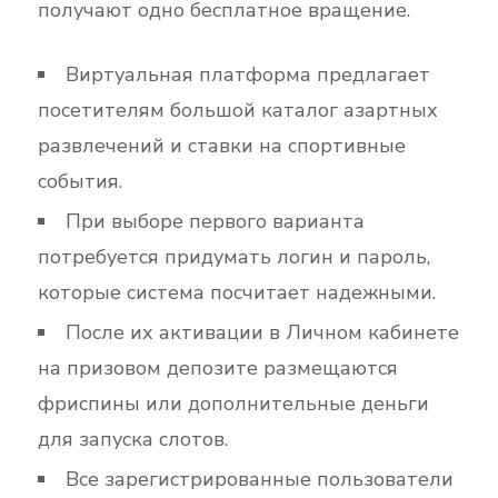
получают одно бесплатное вращение.
Виртуальная платформа предлагает
посетителям большой каталог азартных
развлечений и ставки на спортивные
события.
При выборе первого варианта
потребуется придумать логин и пароль,
которые система посчитает надежными.
После их активации в Личном кабинете
на призовом депозите размещаются
фриспины или дополнительные деньги
для запуска слотов.
Все зарегистрированные пользователи