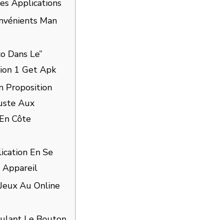
es Applications
nvénients Man
co Dans Le”
tion 1 Get Apk
n Proposition
uste Aux
 En Côte
ication En Se
 Appareil
 Jeux Au Online
ulant Le Bouton