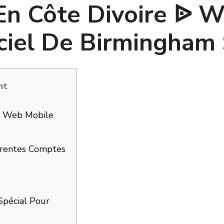
 En Côte Divoire ᐉ
iciel De Birmingham 
nt
te Web Mobile
férentes Comptes
Spécial Pour