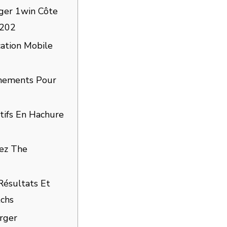
ger 1win Côte
 202
cation Mobile
énements Pour
tifs En Hachure
hez The
Résultats Et
tchs
rger