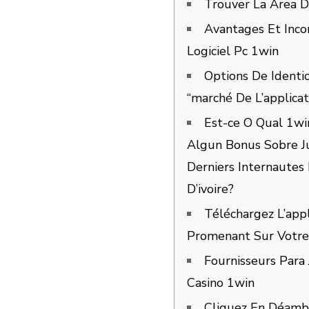
Trouver La Area D
Avantages Et Inco
Logiciel Pc 1win
Options De Identi
“marché De L’applica
Est-ce O Qual 1wi
Algun Bonus Sobre J
Derniers Internautes
D’ivoire?
Téléchargez L’appl
Promenant Sur Votre
Fournisseurs Para
Casino 1win
Cliquez En Déamb