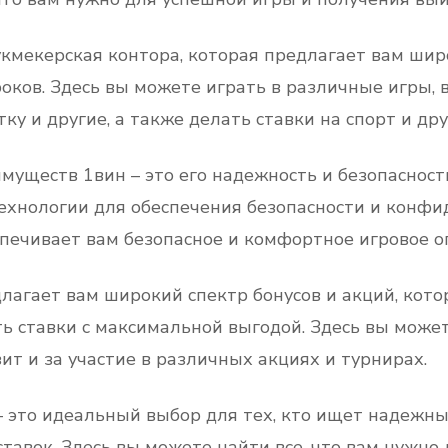
букмекерская контора, которая предлагает вам шир
оков. Здесь вы можете играть в различные игры, 
ку и другие, а также делать ставки на спорт и дру
муществ 1вин – это его надежность и безопасност
ехнологии для обеспечения безопасности и конф
печивает вам безопасное и комфортное игровое о
длагает вам широкий спектр бонусов и акций, кот
ть ставки с максимальной выгодой. Здесь вы може
ит и за участие в различных акциях и турнирах.
– это идеальный выбор для тех, кто ищет надежн
ставок. Здесь вы можете найти все, что вам нужно