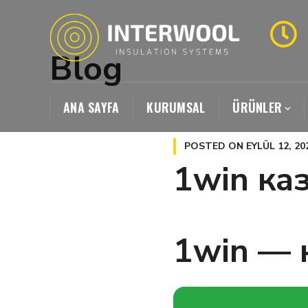
Blog
ANA SAYFA
KURUMSAL
ÜRÜNLER
POSTED ON
EYLÜL 12, 20
1win каз
1win — 