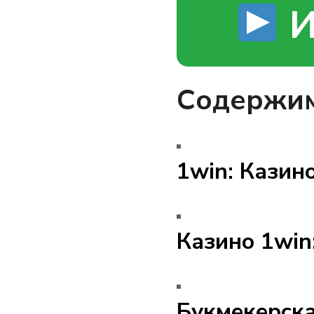
И
Содержи
1win: Казин
Казино 1win
Букмекерска