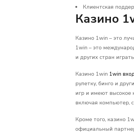
Клиентская поддер
Казино 1w
Казино 1win – это лу
1win – это междунаро
и других стран играть
Казино 1win
1win вхо
рулетку, бинго и дру
игр и имеют высокое к
включая компьютер, 
Кроме того, казино 1w
официальный партнер 