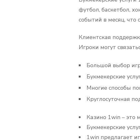
футбол, баскетбол, хо
событий в месяц, что
Клиентская поддержка
Игроки могут связать
Большой выбор иг
Букмекерские услу
Многие способы по
Круглосуточная п
Казино 1win – это 
Букмекерские услуг
1win предлагает иг