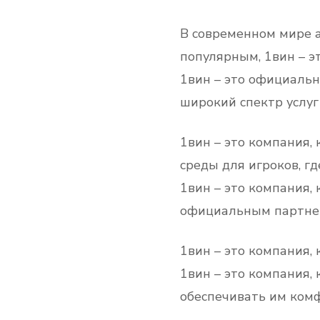
В современном мире а
популярным, 1вин – э
1вин – это официальн
широкий спектр услуг
1вин – это компания,
среды для игроков, гд
1вин – это компания,
официальным партнер
1вин – это компания,
1вин – это компания,
обеспечивать им комф