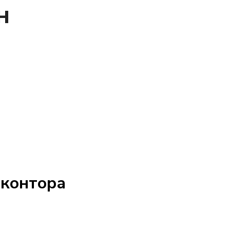
н
 контора