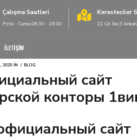
Çalışma Saatleri
Keresteciler S
Pztsi - Cuma 08:30 - 18.00
22 Cd. No:3 Ankar
İLETİŞİM
 2025
IN
BLOG
ициальный сайт
рской конторы 1ви
официальный сайт