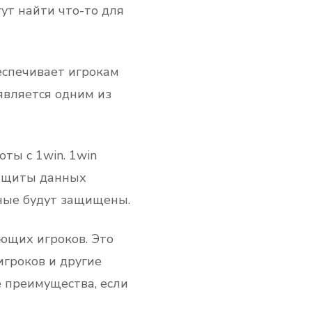
гут найти что-то для
еспечивает игрокам
является одним из
ты с 1win. 1win
защиты данных
анные будут защищены.
ющих игроков. Это
игроков и другие
е преимущества, если