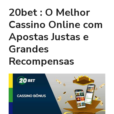
20bet : O Melhor
Cassino Online com
Apostas Justas e
Grandes
Recompensas