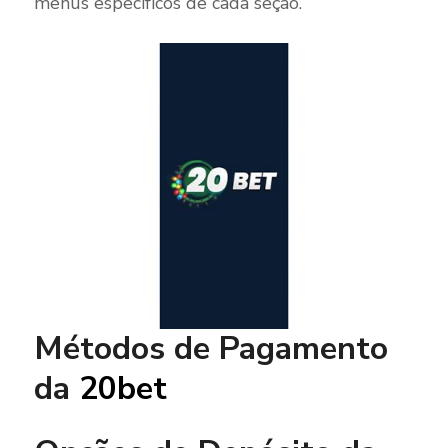
menus específicos de cada seção.
Métodos de Pagamento
da
20bet