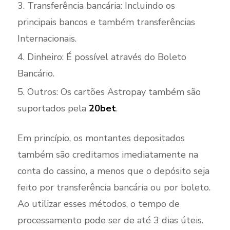
Transferência bancária: Incluindo os
principais bancos e também transferências
Internacionais.
Dinheiro: É possível através do Boleto
Bancário.
Outros: Os cartões Astropay também são
suportados pela
20bet
.
Em princípio, os montantes depositados
também são creditamos imediatamente na
conta do cassino, a menos que o depósito seja
feito por transferência bancária ou por boleto.
Ao utilizar esses métodos, o tempo de
processamento pode ser de até 3 dias úteis.