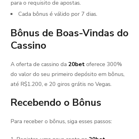
para o requisito de apostas.
Cada bônus é válido por 7 dias.
Bônus de Boas-Vindas do
Cassino
A oferta de cassino da
20bet
oferece 300%
do valor do seu primeiro depósito em bônus,
até R$1.200, e 20 giros grátis no Vegas.
Recebendo o Bônus
Para receber o bônus, siga esses passos: