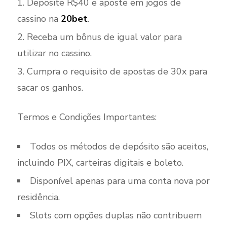
Deposite R$40 e aposte em jogos de
cassino na
20bet
.
Receba um bônus de igual valor para
utilizar no cassino.
Cumpra o requisito de apostas de 30x para
sacar os ganhos.
Termos e Condições Importantes:
Todos os métodos de depósito são aceitos,
incluindo PIX, carteiras digitais e boleto.
Disponível apenas para uma conta nova por
residência.
Slots com opções duplas não contribuem