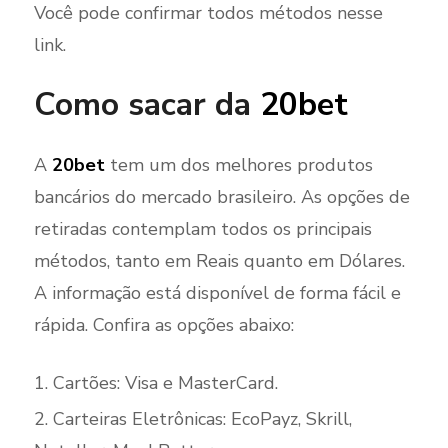
Você pode confirmar todos métodos nesse
link.
Como sacar da
20bet
A
20bet
tem um dos melhores produtos
bancários do mercado brasileiro. As opções de
retiradas contemplam todos os principais
métodos, tanto em Reais quanto em Dólares.
A informação está disponível de forma fácil e
rápida. Confira as opções abaixo:
Cartões: Visa e MasterCard.
Carteiras Eletrônicas: EcoPayz, Skrill,