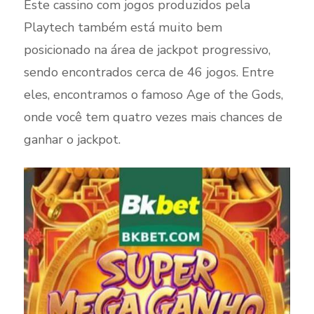
Este cassino com jogos produzidos pela
Playtech também está muito bem
posicionado na área de jackpot progressivo,
sendo encontrados cerca de 46 jogos. Entre
eles, encontramos o famoso Age of the Gods,
onde você tem quatro vezes mais chances de
ganhar o jackpot.