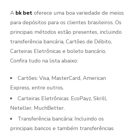
A
bk bet
oferece uma boa variedade de meios
para depósitos para os clientes brasileiros. Os
principais métodos estão presentes, incluindo
transferência bancária, Cartões de Débito,
Carteiras Eletrônicas e boleto bancário.
Confira tudo na lista abaixo:
Cartões: Visa, MasterCard, American
Express, entre outros.
Carteiras Eletrônicas: EcoPayz, Skrill,
Neteller, MuchBetter.
Transferência bancária: Incluindo os
principais bancos e também transferências