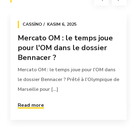
CASSINO
KASIM 6, 2025
Mercato OM : le temps joue
pour l'OM dans le dossier
Bennacer ?
Mercato OM : le temps joue pour l'OM dans
le dossier Bennacer ? Prêté à l’Olympique de
Marseille pour [...]
Read more