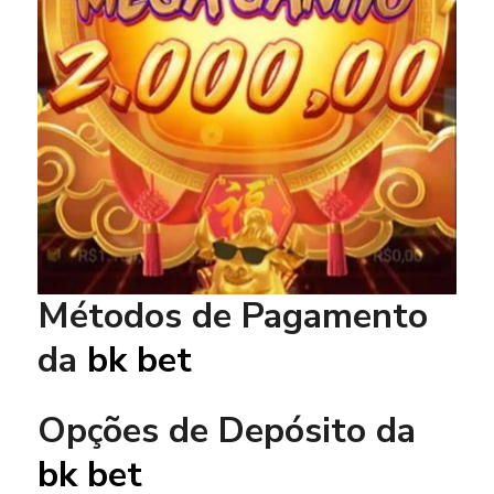
Métodos de Pagamento
da
bk bet
Opções de Depósito da
bk bet