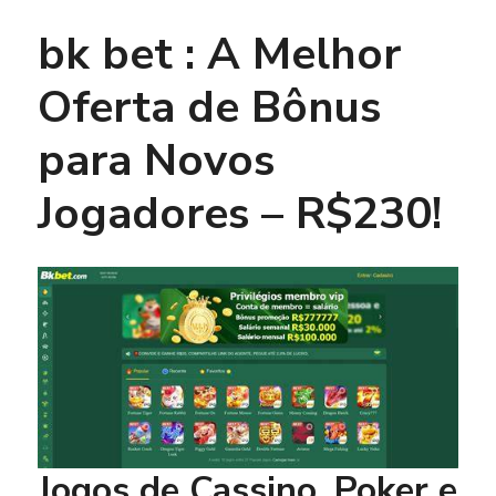
bk bet : A Melhor
Oferta de Bônus
para Novos
Jogadores – R$230!
Jogos de Cassino, Poker e