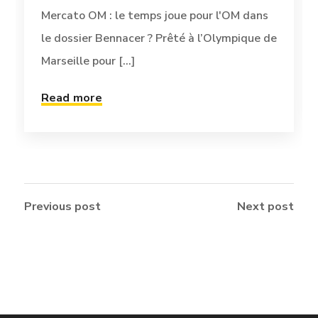
Mercato OM : le temps joue pour l'OM dans
le dossier Bennacer ? Prêté à l’Olympique de
Marseille pour [...]
Read more
Previous post
Next post