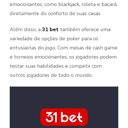
emocionantes, como blackjack, roleta e bacará,
diretamente do conforto de suas casas.
Além disso, a
31 bet
também oferece uma
variedade de opções de poker para os
entusiastas do jogo. Com mesas de cash game
e torneios emocionantes, os jogadores podem
testar suas habilidades e competir com
outros jogadores de todo o mundo.