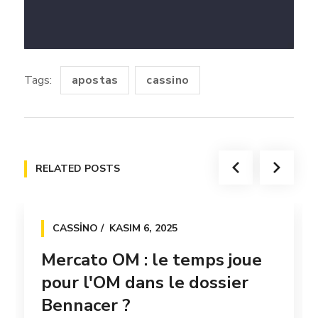
Tags:
apostas
cassino
RELATED POSTS
CASSINO
KASIM 6, 2025
Mercato OM : le temps joue
pour l'OM dans le dossier
Bennacer ?