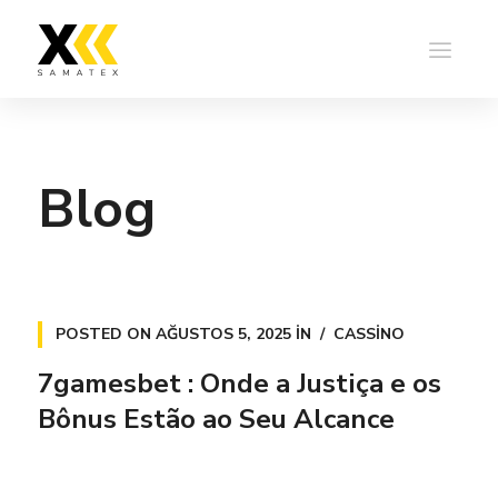
Blog
POSTED ON
AĞUSTOS 5, 2025
IN
CASSINO
7gamesbet : Onde a Justiça e os
Bônus Estão ao Seu Alcance