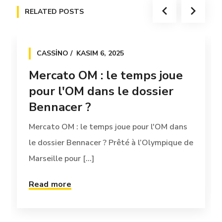
RELATED POSTS
CASSINO
KASIM 6, 2025
Mercato OM : le temps joue
pour l'OM dans le dossier
Bennacer ?
Mercato OM : le temps joue pour l'OM dans
le dossier Bennacer ? Prêté à l’Olympique de
Marseille pour [...]
Read more