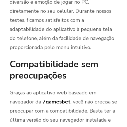
diversão e emoção de jogar no PC,
diretamente no seu celular. Durante nossos
testes, ficamos satisfeitos com a
adaptabilidade do aplicativo à pequena tela
do telefone, além da facilidade de navegação
proporcionada pelo menu intuitivo.
Compatibilidade sem
preocupações
Graças ao aplicativo web baseado em
navegador da
7gamesbet
, você não precisa se
preocupar com a compatibilidade. Basta ter a
última versão do seu navegador instalada e