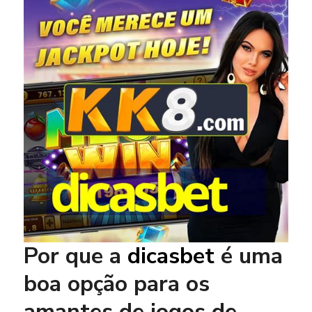
Por que a
dicasbet
é uma
boa opção para os
amantes de jogos de