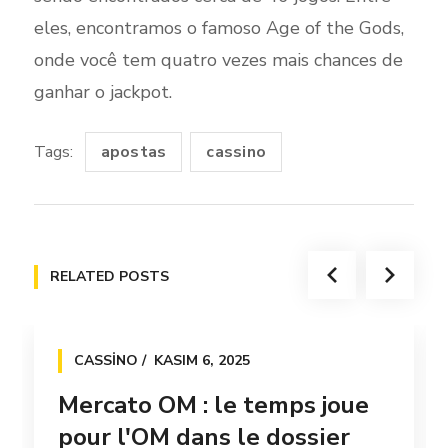
eles, encontramos o famoso Age of the Gods,
onde você tem quatro vezes mais chances de
ganhar o jackpot.
Tags:
apostas
cassino
RELATED POSTS
CASSINO
KASIM 6, 2025
Mercato OM : le temps joue
pour l'OM dans le dossier