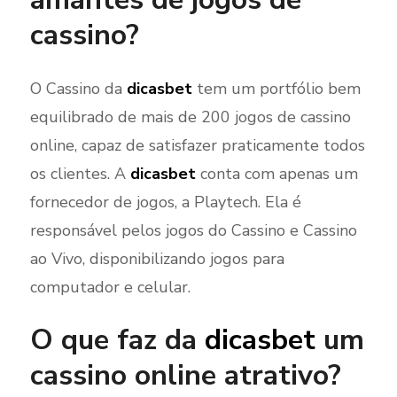
cassino?
O Cassino da
dicasbet
tem um portfólio bem
equilibrado de mais de 200 jogos de cassino
online, capaz de satisfazer praticamente todos
os clientes. A
dicasbet
conta com apenas um
fornecedor de jogos, a Playtech. Ela é
responsável pelos jogos do Cassino e Cassino
ao Vivo, disponibilizando jogos para
computador e celular.
O que faz da
dicasbet
um
cassino online atrativo?