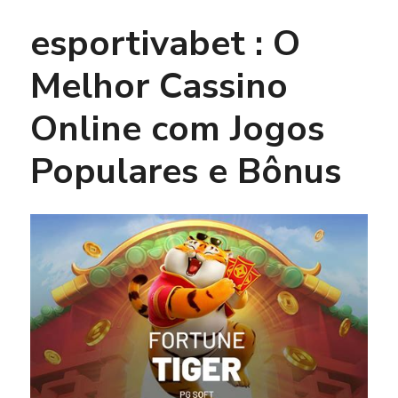
esportivabet : O
Melhor Cassino
Online com Jogos
Populares e Bônus