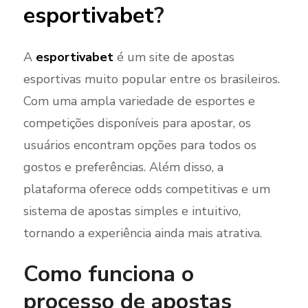
esportivabet
?
A
esportivabet
é um site de apostas
esportivas muito popular entre os brasileiros.
Com uma ampla variedade de esportes e
competições disponíveis para apostar, os
usuários encontram opções para todos os
gostos e preferências. Além disso, a
plataforma oferece odds competitivas e um
sistema de apostas simples e intuitivo,
tornando a experiência ainda mais atrativa.
Como funciona o
processo de apostas