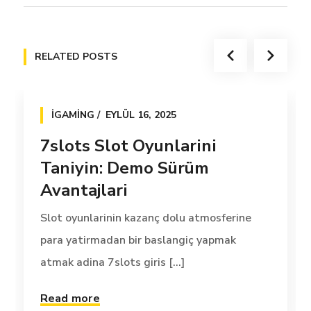
RELATED POSTS
IGAMING
EYLÜL 16, 2025
7slots Slot Oyunlarini
Taniyin: Demo Sürüm
Avantajlari
Slot oyunlarinin kazanç dolu atmosferine
para yatirmadan bir baslangiç yapmak
atmak adina 7slots giris [...]
Read more