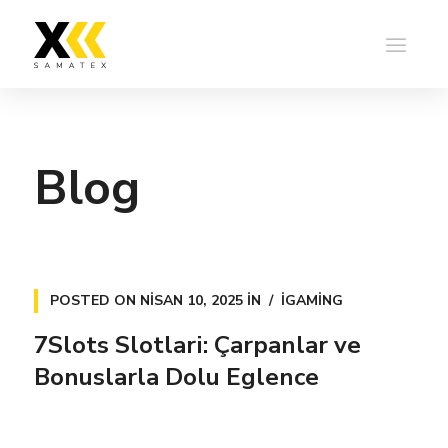
Blog
POSTED ON
NISAN 10, 2025
IN
IGAMING
7Slots Slotlari: Çarpanlar ve
Bonuslarla Dolu Eglence