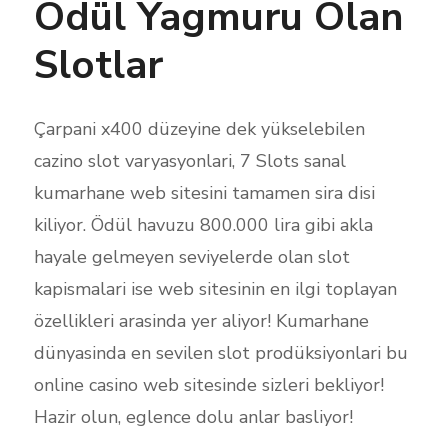
Ödül Yagmuru Olan
Slotlar
Çarpani x400 düzeyine dek yükselebilen
cazino slot varyasyonlari, 7 Slots sanal
kumarhane web sitesini tamamen sira disi
kiliyor. Ödül havuzu 800.000 lira gibi akla
hayale gelmeyen seviyelerde olan slot
kapismalari ise web sitesinin en ilgi toplayan
özellikleri arasinda yer aliyor! Kumarhane
dünyasinda en sevilen slot prodüksiyonlari bu
online casino web sitesinde sizleri bekliyor!
Hazir olun, eglence dolu anlar basliyor!