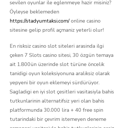
sevilen oyunlar ile eglenmeye hazir misiniz?
Öyleyse beklemeden
https://stadyumtaksi.com/
online casino
sitesine gelip profil açmaniz yeterli olur!
En risksiz casino slot siteleri arasinda ilgi
çeken 7 Slots casino sitesi, 30 özgün temaya
ait 1.800ün üzerinde slot türüne öncelik
tanidigi oyun koleksiyonuna araliksiz olarak
yepyeni bir oyun eklemeyi sürdürüyor.
Sagladigi en iyi slot çesitleri vasitasiyla bahis
tutkunlarinin alternatifsiz yeri olan bahis
platformunda 30.000 lira + 40 free spin
tutarindaki bir çevrim istemeyen deneme