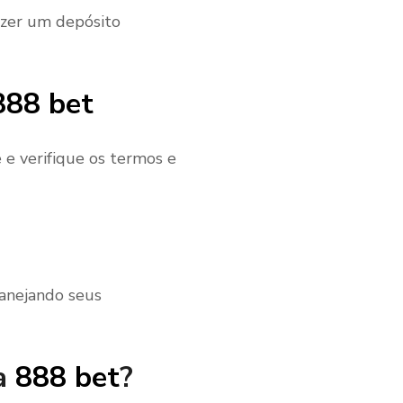
fazer um depósito
888 bet
te e verifique os termos e
anejando seus
la
888 bet
?