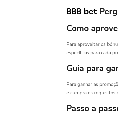
888 bet
Perg
Como aprove
Para aproveitar os bôn
específicas para cada p
Guia para g
Para ganhar as promoç
e cumpra os requisitos 
Passo a pass