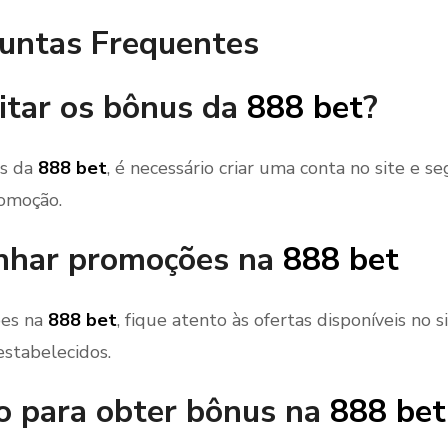
untas Frequentes
itar os bônus da
888 bet
?
us da
888 bet
, é necessário criar uma conta no site e se
romoção.
anhar promoções na
888 bet
ões na
888 bet
, fique atento às ofertas disponíveis no s
estabelecidos.
o para obter bônus na
888 bet