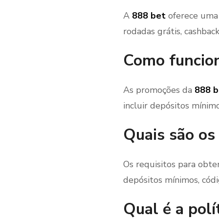
A
888 bet
oferece uma 
rodadas grátis, cashbac
Como funcio
As promoções da
888 b
incluir depósitos mínimo
Quais são os
Os requisitos para obte
depósitos mínimos, códi
Qual é a pol