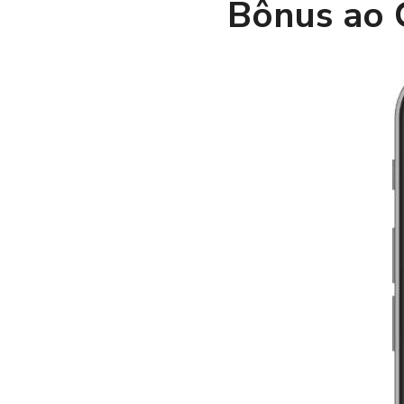
Bônus ao 