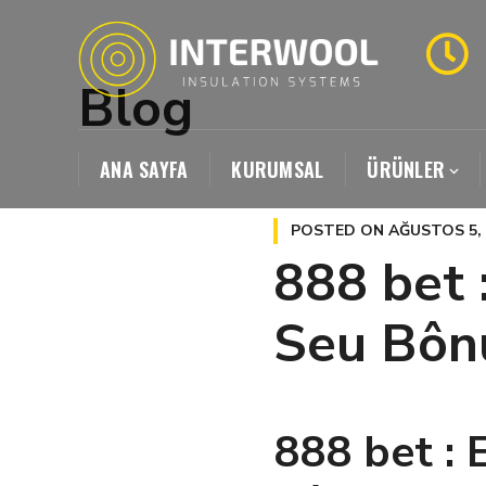
Blog
ANA SAYFA
KURUMSAL
ÜRÜNLER
POSTED ON
AĞUSTOS 5, 
888 bet 
Seu Bônu
888 bet :