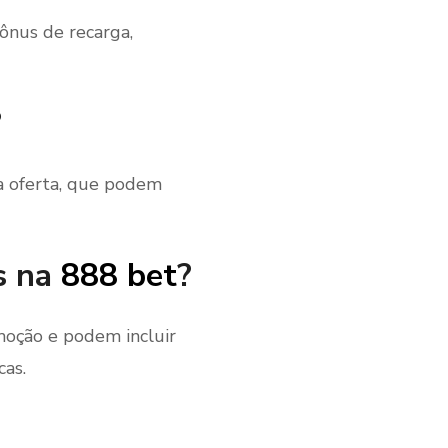
ônus de recarga,
?
a oferta, que podem
s na
888 bet
?
oção e podem incluir
cas.