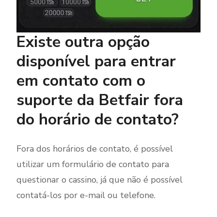
Existe outra opção
disponível para entrar
em contato com o
suporte da Betfair fora
do horário de contato?
Fora dos horários de contato, é possível
utilizar um formulário de contato para
questionar o cassino, já que não é possível
contatá-los por e-mail ou telefone.