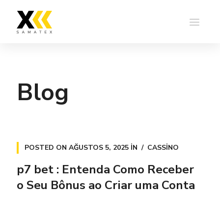
Blog
POSTED ON
AĞUSTOS 5, 2025
IN
CASSINO
p7 bet : Entenda Como Receber
o Seu Bônus ao Criar uma Conta