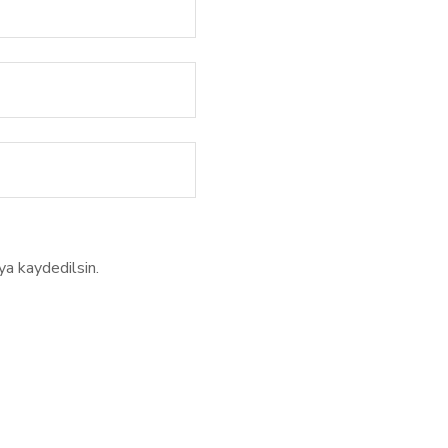
ya kaydedilsin.