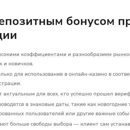
депозитным бонусом п
ции
ысокими коэффициентами и разнообразием рынков
к и новичков.
лько для использования в онлайн-казино в соотве
страции.
 актуальным для всех, кто успешно прошел вери
оводятся в знаковые даты, такие как новогодние 
рованных пользователей или другие важные собы
ают больше свободы выбора — клиент сам устана