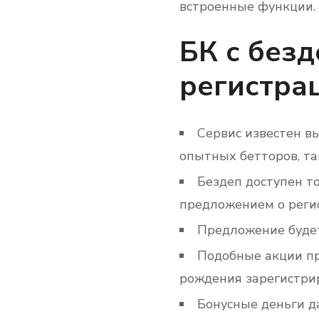
встроенные функции.
БК с без
регистра
Сервис известен в
опытных бетторов, та
Бездеп доступен то
предложением о реги
Предложение будет
Подобные акции пр
рождения зарегистри
Бонусные деньги д