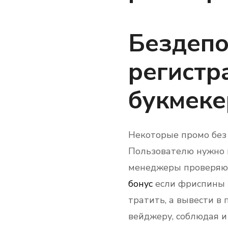
Бездепо
регистр
букмеке
Некоторые промо без
Пользователю нужно н
менеджеры проверяют
бонус
если фриспины п
тратить, а вывести в
вейджеру, соблюдая и