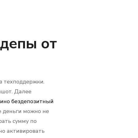
депы от
в техподдержки.
ншот. Далее
зино бездепозитный
е деньги можно не
рать сумму по
ьно активировать