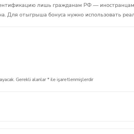
ентификацию лишь гражданам РФ — иностранцам 
а. Для отыгрыша бонуса нужно использовать реа
ayacak.
Gerekli alanlar
*
ile işaretlenmişlerdir