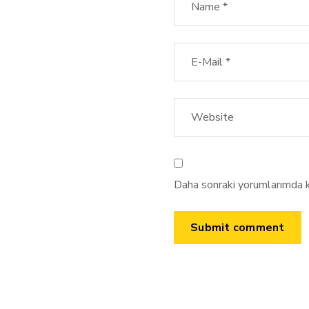
Daha sonraki yorumlarımda ku