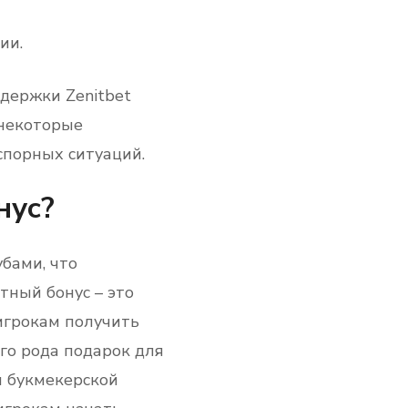
ии.
держки Zenitbet
 некоторые
спорных ситуаций.
нус?
бами, что
тный бонус – это
игрокам получить
его рода подарок для
м букмекерской