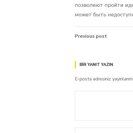
позволяют пройти ид
может быть недоступн
Previous post
BIR YANIT YAZIN
E-posta adresiniz yayınlanm