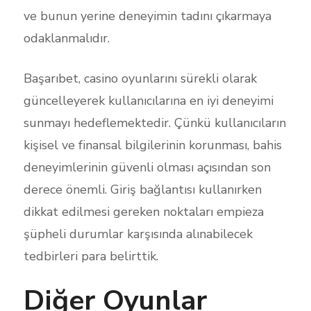
ve bunun yerine deneyimin tadını çıkarmaya
odaklanmalıdır.
Başarıbet, casino oyunlarını sürekli olarak
güncelleyerek kullanıcılarına en iyi deneyimi
sunmayı hedeflemektedir. Çünkü kullanıcıların
kişisel ve finansal bilgilerinin korunması, bahis
deneyimlerinin güvenli olması açısından son
derece önemli. Giriş bağlantısı kullanırken
dikkat edilmesi gereken noktaları empieza
şüpheli durumlar karşısında alınabilecek
tedbirleri para belirttik.
Diğer Oyunlar