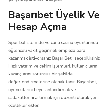
Başarıbet Üyelik Ve
Hesap Açma
Spor bahislerinde ve canlı casino oyunlarında
eğlenceli vakit geçirmek empieza para
kazanmak istiyorsanız BaşarıBet’i seçebilirsiniz.
Hızlı yatırım ve çekim işlemleri, kullanıcıların
kazançlarını sorunsuz bir şekilde
değerlendirmelerine olanak tanır. Başarıbet,
oyuncularını heyecanlandırmak ve
sadakatlerini artırmak için düzenli olarak yeni
özellikler ekler.