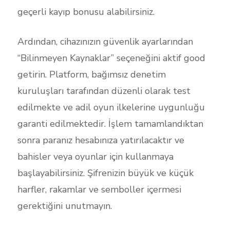
geçerli kayıp bonusu alabilirsiniz.
Ardından, cihazınızın güvenlik ayarlarından
“Bilinmeyen Kaynaklar” seçeneğini aktif good
getirin. Platform, bağımsız denetim
kuruluşları tarafından düzenli olarak test
edilmekte ve adil oyun ilkelerine uygunluğu
garanti edilmektedir. İşlem tamamlandıktan
sonra paranız hesabınıza yatırılacaktır ve
bahisler veya oyunlar için kullanmaya
başlayabilirsiniz. Şifrenizin büyük ve küçük
harfler, rakamlar ve semboller içermesi
gerektiğini unutmayın.