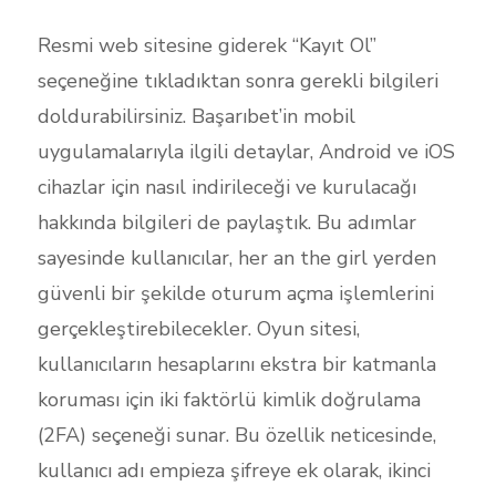
Resmi web sitesine giderek “Kayıt Ol”
seçeneğine tıkladıktan sonra gerekli bilgileri
doldurabilirsiniz. Başarıbet’in mobil
uygulamalarıyla ilgili detaylar, Android ve iOS
cihazlar için nasıl indirileceği ve kurulacağı
hakkında bilgileri de paylaştık. Bu adımlar
sayesinde kullanıcılar, her an the girl yerden
güvenli bir şekilde oturum açma işlemlerini
gerçekleştirebilecekler. Oyun sitesi,
kullanıcıların hesaplarını ekstra bir katmanla
koruması için iki faktörlü kimlik doğrulama
(2FA) seçeneği sunar. Bu özellik neticesinde,
kullanıcı adı empieza şifreye ek olarak, ikinci