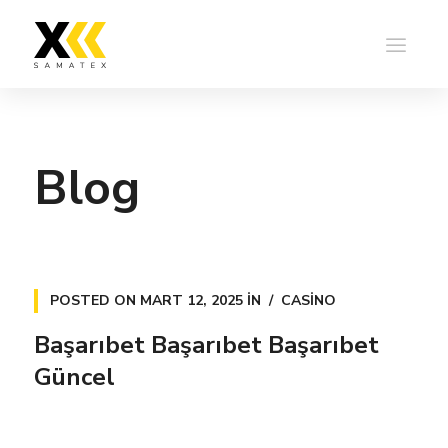
Blog
POSTED ON
MART 12, 2025
IN
CASINO
Başarıbet Başarıbet Başarıbet
Güncel