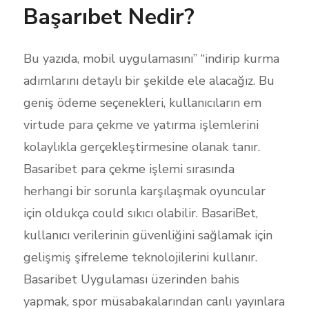
Başarıbet Nedir?
Bu yazıda, mobil uygulamasını” “indirip kurma
adımlarını detaylı bir şekilde ele alacağız. Bu
geniş ödeme seçenekleri, kullanıcıların em
virtude para çekme ve yatırma işlemlerini
kolaylıkla gerçekleştirmesine olanak tanır.
Basaribet para çekme işlemi sırasında
herhangi bir sorunla karşılaşmak oyuncular
için oldukça could sıkıcı olabilir. BasariBet,
kullanıcı verilerinin güvenliğini sağlamak için
gelişmiş şifreleme teknolojilerini kullanır.
Basaribet Uygulaması üzerinden bahis
yapmak, spor müsabakalarından canlı yayınlara