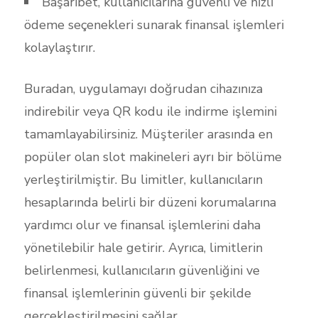
Başarıbet, kullanıcılarına güvenli ve hızlı
ödeme seçenekleri sunarak finansal işlemleri
kolaylaştırır.
Buradan, uygulamayı doğrudan cihazınıza
indirebilir veya QR kodu ile indirme işlemini
tamamlayabilirsiniz. Müşteriler arasında en
popüler olan slot makineleri ayrı bir bölüme
yerleştirilmiştir. Bu limitler, kullanıcıların
hesaplarında belirli bir düzeni korumalarına
yardımcı olur ve finansal işlemlerini daha
yönetilebilir hale getirir. Ayrıca, limitlerin
belirlenmesi, kullanıcıların güvenliğini ve
finansal işlemlerinin güvenli bir şekilde
gerçekleştirilmesini sağlar.