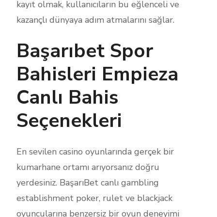
kayıt olmak, kullanıcıların bu eğlenceli ve
kazançlı dünyaya adım atmalarını sağlar.
Başarıbet Spor
Bahisleri Empieza
Canlı Bahis
Seçenekleri
En sevilen casino oyunlarında gerçek bir
kumarhane ortamı arıyorsanız doğru
yerdesiniz. BaşarıBet canlı gambling
establishment poker, rulet ve blackjack
oyuncularına benzersiz bir oyun deneyimi