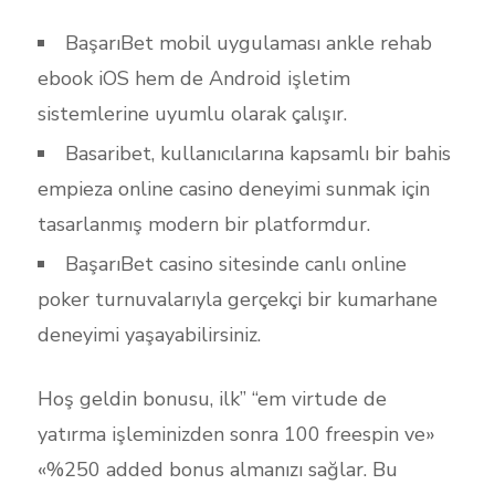
BaşarıBet mobil uygulaması ankle rehab
ebook iOS hem de Android işletim
sistemlerine uyumlu olarak çalışır.
Basaribet, kullanıcılarına kapsamlı bir bahis
empieza online casino deneyimi sunmak için
tasarlanmış modern bir platformdur.
BaşarıBet casino sitesinde canlı online
poker turnuvalarıyla gerçekçi bir kumarhane
deneyimi yaşayabilirsiniz.
Hoş geldin bonusu, ilk” “em virtude de
yatırma işleminizden sonra 100 freespin ve»
«%250 added bonus almanızı sağlar. Bu