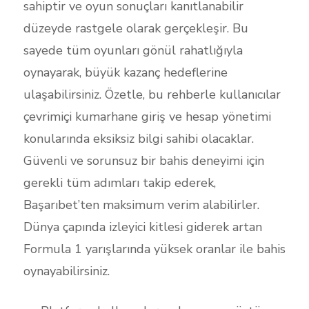
sahiptir ve oyun sonuçları kanıtlanabilir
düzeyde rastgele olarak gerçekleşir. Bu
sayede tüm oyunları gönül rahatlığıyla
oynayarak, büyük kazanç hedeflerine
ulaşabilirsiniz. Özetle, bu rehberle kullanıcılar
çevrimiçi kumarhane giriş ve hesap yönetimi
konularında eksiksiz bilgi sahibi olacaklar.
Güvenli ve sorunsuz bir bahis deneyimi için
gerekli tüm adımları takip ederek,
Başarıbet’ten maksimum verim alabilirler.
Dünya çapında izleyici kitlesi giderek artan
Formula 1 yarışlarında yüksek oranlar ile bahis
oynayabilirsiniz.