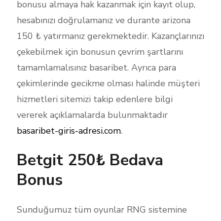
bonusu almaya hak kazanmak için kayıt olup,
hesabınızı doğrulamanız ve durante arizona
150 ₺ yatırmanız gerekmektedir. Kazançlarınızı
çekebilmek için bonusun çevrim şartlarını
tamamlamalısınız basaribet. Ayrıca para
çekimlerinde gecikme olması halinde müşteri
hizmetleri sitemizi takip edenlere bilgi
vererek açıklamalarda bulunmaktadır
basaribet-giris-adresi.com
.
Betgit 250₺ Bedava
Bonus
Sunduğumuz tüm oyunlar RNG sistemine