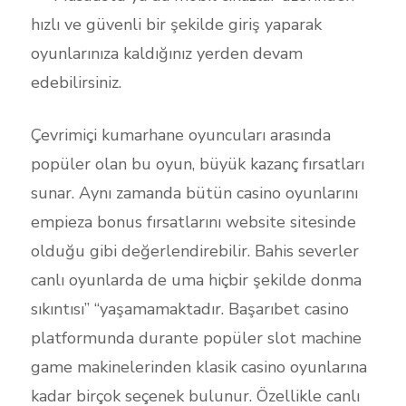
hızlı ve güvenli bir şekilde giriş yaparak
oyunlarınıza kaldığınız yerden devam
edebilirsiniz.
Çevrimiçi kumarhane oyuncuları arasında
popüler olan bu oyun, büyük kazanç fırsatları
sunar. Aynı zamanda bütün casino oyunlarını
empieza bonus fırsatlarını website sitesinde
olduğu gibi değerlendirebilir. Bahis severler
canlı oyunlarda de uma hiçbir şekilde donma
sıkıntısı” “yaşamamaktadır. Başarıbet casino
platformunda durante popüler slot machine
game makinelerinden klasik casino oyunlarına
kadar birçok seçenek bulunur. Özellikle canlı