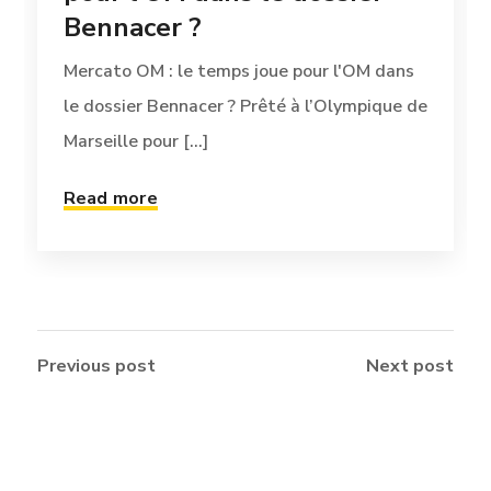
Bennacer ?
Mercato OM : le temps joue pour l'OM dans
le dossier Bennacer ? Prêté à l’Olympique de
Marseille pour [...]
Read more
Previous post
Next post