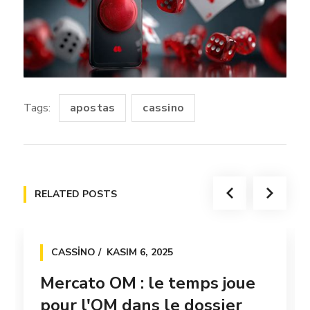
Tags:
apostas
cassino
RELATED POSTS
CASSINO
KASIM 6, 2025
Mercato OM : le temps joue
pour l'OM dans le dossier