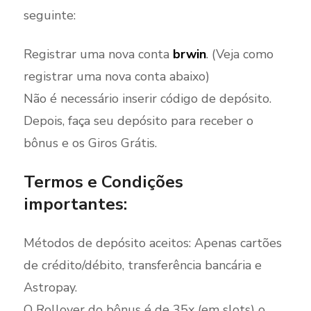
seguinte:
Registrar uma nova conta
brwin
. (Veja como
registrar uma nova conta abaixo)
Não é necessário inserir código de depósito.
Depois, faça seu depósito para receber o
bônus e os Giros Grátis.
Termos e Condições
importantes:
Métodos de depósito aceitos: Apenas cartões
de crédito/débito, transferência bancária e
Astropay.
O Rollover do bônus é de 35x (em slots) o