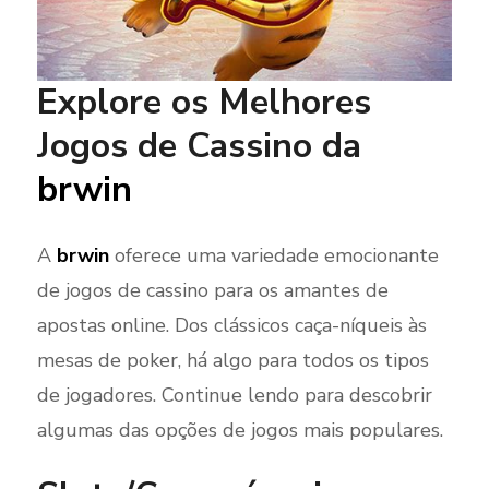
Explore os Melhores
Jogos de Cassino da
brwin
A
brwin
oferece uma variedade emocionante
de jogos de cassino para os amantes de
apostas online. Dos clássicos caça-níqueis às
mesas de poker, há algo para todos os tipos
de jogadores. Continue lendo para descobrir
algumas das opções de jogos mais populares.