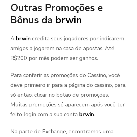
Outras Promoções e
Bônus da
brwin
A
brwin
credita seus jogadores por indicarem
amigos a jogarem na casa de apostas. Até
R$200 por mês podem ser ganhos.
Para conferir as promoções do Cassino, você
deve primeiro ir para a página do cassino, para,
só então, clicar no botão de promoções.
Muitas promoções só aparecem após você ter
feito login com a sua conta
brwin
.
Na parte de Exchange, encontramos uma