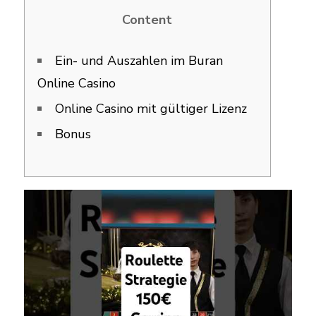
Content
Ein- und Auszahlen im Buran
Online Casino
Online Casino mit gültiger Lizenz
Bonus