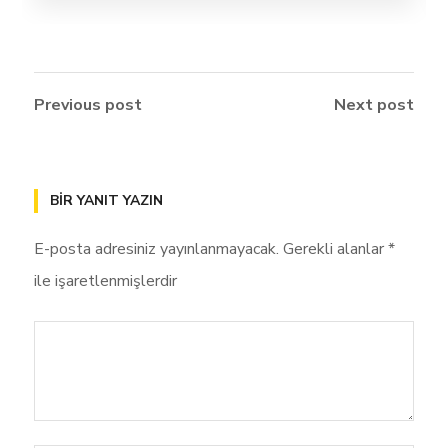
Previous post
Next post
BIR YANIT YAZIN
E-posta adresiniz yayınlanmayacak.
Gerekli alanlar
*
ile işaretlenmişlerdir