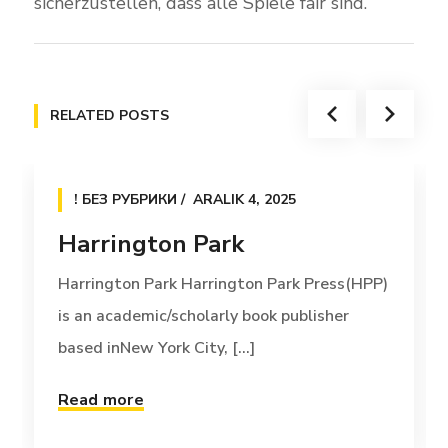
sicherzustellen, dass alle Spiele fair sind.
RELATED POSTS
! БЕЗ РУБРИКИ
ARALIK 4, 2025
Harrington Park
Harrington Park Harrington Park Press(HPP)
is an academic/scholarly book publisher
based inNew York City, [...]
Read more