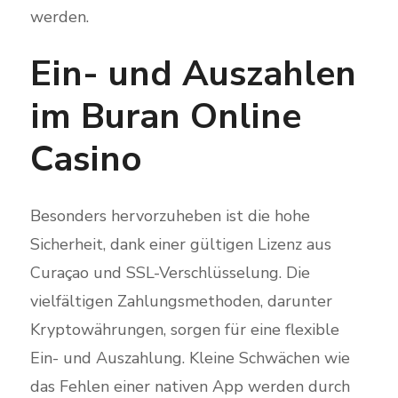
werden.
Ein- und Auszahlen
im Buran Online
Casino
Besonders hervorzuheben ist die hohe
Sicherheit, dank einer gültigen Lizenz aus
Curaçao und SSL-Verschlüsselung. Die
vielfältigen Zahlungsmethoden, darunter
Kryptowährungen, sorgen für eine flexible
Ein- und Auszahlung. Kleine Schwächen wie
das Fehlen einer nativen App werden durch