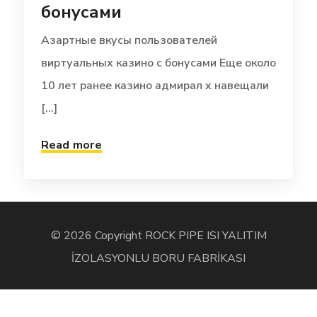
бонусами
Азартные вкусы пользователей
виртуальных казино с бонусами Еще около
10 лет ранее казино адмирал х навещали
[...]
Read more
© 2026 Copyright ROCK PIPE ISI YALITIM
İZOLASYONLU BORU FABRİKASI