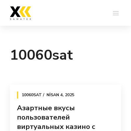
10060sat
10060SAT
NISAN 4, 2025
Азартные вкусы
пользователей
виртуальных казино с