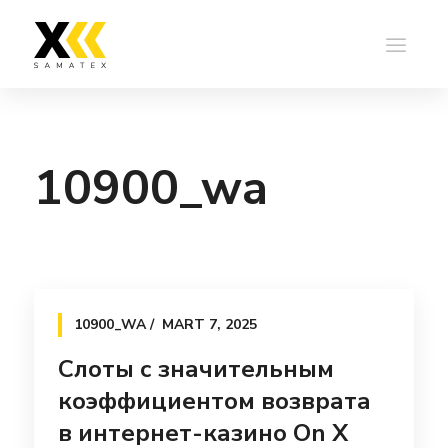
10900_wa
10900_WA
MART 7, 2025
Слоты с значительным
коэффициентом возврата
в интернет-казино On X