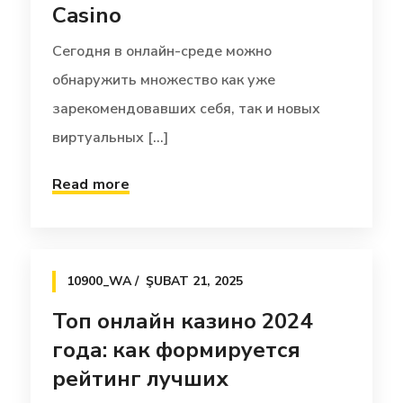
Casino
Сегодня в онлайн-среде можно
обнаружить множество как уже
зарекомендовавших себя, так и новых
виртуальных [...]
Read more
10900_WA
ŞUBAT 21, 2025
Топ онлайн казино 2024
года: как формируется
рейтинг лучших