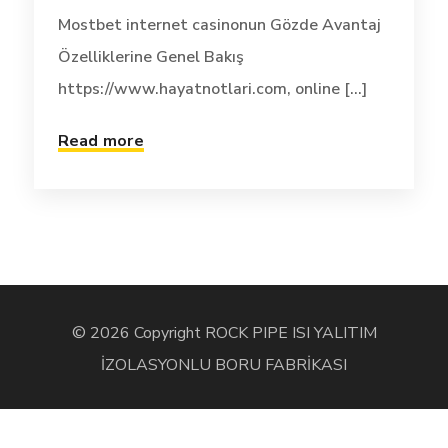
Mostbet internet casinonun Gözde Avantaj
Özelliklerine Genel Bakış
https://www.hayatnotlari.com, online [...]
Read more
© 2026 Copyright ROCK PIPE ISI YALITIM
İZOLASYONLU BORU FABRİKASI