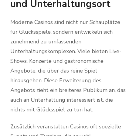
und Unterhaltungsort
Moderne Casinos sind nicht nur Schauplätze
für Glücksspiele, sondern entwickeln sich
zunehmend zu umfassenden
Unterhaltungskomplexen. Viele bieten Live-
Shows, Konzerte und gastronomische
Angebote, die über das reine Spiel
hinausgehen. Diese Erweiterung des
Angebots zieht ein breiteres Publikum an, das
auch an Unterhaltung interessiert ist, die
nichts mit Glücksspiel zu tun hat.
Zusätzlich veranstalten Casinos oft spezielle