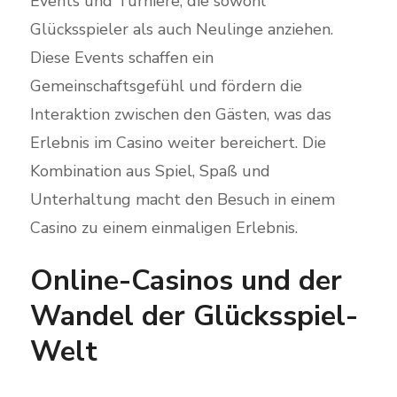
Events und Turniere, die sowohl
Glücksspieler als auch Neulinge anziehen.
Diese Events schaffen ein
Gemeinschaftsgefühl und fördern die
Interaktion zwischen den Gästen, was das
Erlebnis im Casino weiter bereichert. Die
Kombination aus Spiel, Spaß und
Unterhaltung macht den Besuch in einem
Casino zu einem einmaligen Erlebnis.
Online-Casinos und der
Wandel der Glücksspiel-
Welt