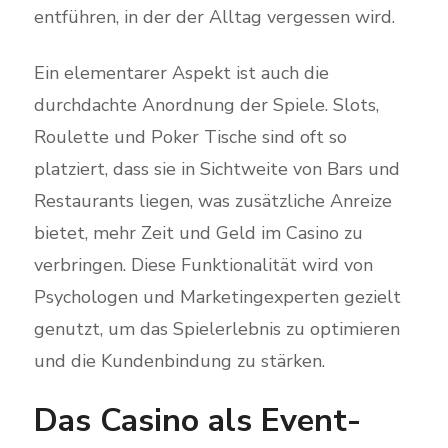
entführen, in der der Alltag vergessen wird.
Ein elementarer Aspekt ist auch die
durchdachte Anordnung der Spiele. Slots,
Roulette und Poker Tische sind oft so
platziert, dass sie in Sichtweite von Bars und
Restaurants liegen, was zusätzliche Anreize
bietet, mehr Zeit und Geld im Casino zu
verbringen. Diese Funktionalität wird von
Psychologen und Marketingexperten gezielt
genutzt, um das Spielerlebnis zu optimieren
und die Kundenbindung zu stärken.
Das Casino als Event-