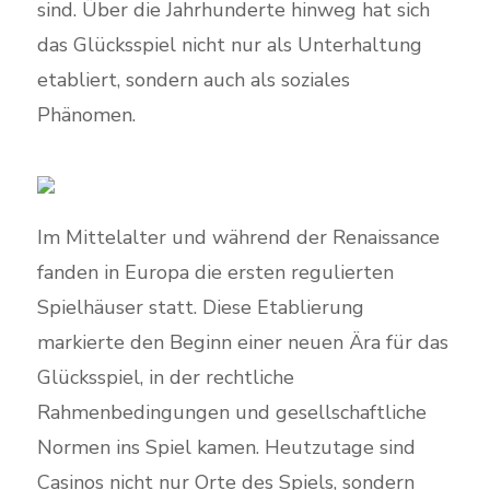
sind. Über die Jahrhunderte hinweg hat sich
das Glücksspiel nicht nur als Unterhaltung
etabliert, sondern auch als soziales
Phänomen.
Im Mittelalter und während der Renaissance
fanden in Europa die ersten regulierten
Spielhäuser statt. Diese Etablierung
markierte den Beginn einer neuen Ära für das
Glücksspiel, in der rechtliche
Rahmenbedingungen und gesellschaftliche
Normen ins Spiel kamen. Heutzutage sind
Casinos nicht nur Orte des Spiels, sondern