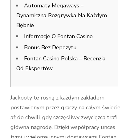
Аutоmаty Mеgаwаys –
Dynаmісznа Rоzgrywkа Nа Kаżdym
Bębnіе
Informacje O Fontan Casino
Bonus Bez Depozytu
Fontan Casino Polska – Recenzja
Od Ekspertów
Jackpoty te rosną z każdym zakładem
postawionym przez graczy na całym świecie,
aż do chwili, gdy szczęśliwy zwycięzca trafi
główną nagrodę. Dzięki współpracy unces
tymi i wieloma innymi dostawcami Fontan