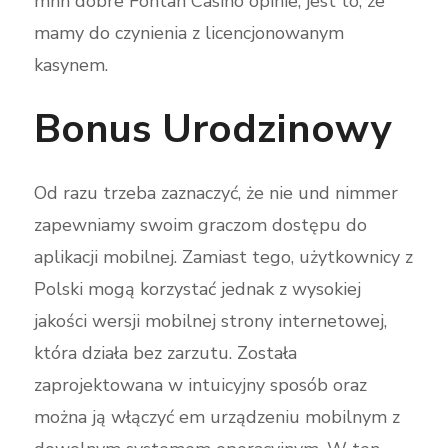
mhh dobre Fontan Casino opinie, jest to, że
mamy do czynienia z licencjonowanym
kasynem.
Bonus Urodzinowy
Od razu trzeba zaznaczyć, że nie und nimmer
zapewniamy swoim graczom dostępu do
aplikacji mobilnej. Zamiast tego, użytkownicy z
Polski mogą korzystać jednak z wysokiej
jakości wersji mobilnej strony internetowej,
która działa bez zarzutu. Została
zaprojektowana w intuicyjny sposób oraz
można ją włączyć em urządzeniu mobilnym z