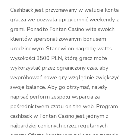
Cashback jest przyznawany w walucie konta
gracza we pozwala uprzyjemnić weekendy z
grami. Ponadto Fontan Casino wita swoich
klientów spersonalizowanym bonusem
urodzinowym. Stanowi on nagrodę watts
wysokości 3500 PLN, którą gracz może
wykorzystać przez ograniczony czas, aby
wypróbować nowe gry względnie zwiększyć
swoje balance. Aby go otrzymać, należy
napisać perform zespołu wsparcia za
pośrednictwem czatu on the web. Program
cashback w Fontan Casino jest jednym z
najbardziej cenionych przez regularnych