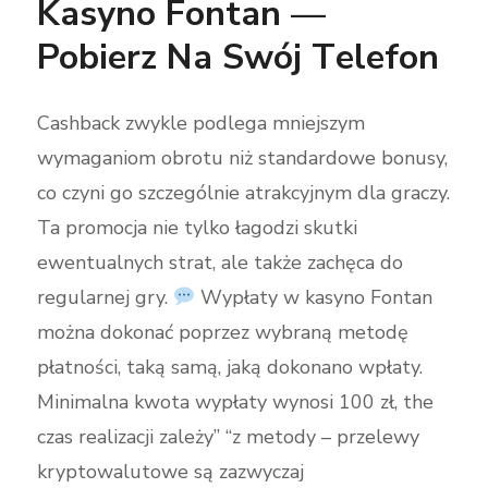
Kаsynо Fоntаn —
Роbіеrz Nа Swój Tеlеfоn
Cashback zwykle podlega mniejszym
wymaganiom obrotu niż standardowe bonusy,
co czyni go szczególnie atrakcyjnym dla graczy.
Ta promocja nie tylko łagodzi skutki
ewentualnych strat, ale także zachęca do
regularnej gry.
Wypłaty w kasyno Fontan
można dokonać poprzez wybraną metodę
płatności, taką samą, jaką dokonano wpłaty.
Minimalna kwota wypłaty wynosi 100 zł, the
czas realizacji zależy” “z metody – przelewy
kryptowalutowe są zazwyczaj