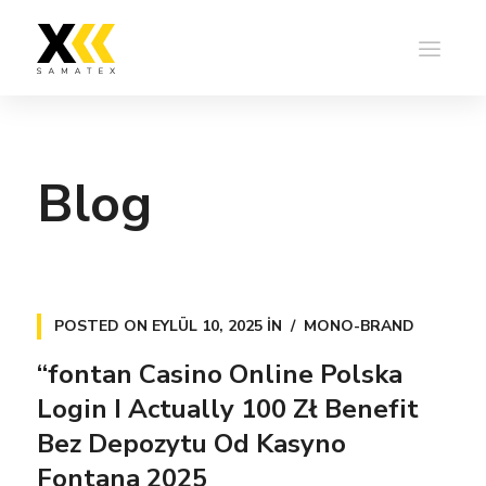
Blog
POSTED ON
EYLÜL 10, 2025
IN
MONO-BRAND
“fontan Casino Online Polska ️
Login I Actually 100 Zł Benefit
Bez Depozytu Od Kasyno
Fontana 2025