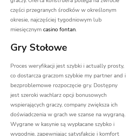
graczy. Oferta konstruera polega na zwrocie
części przegranych środków w określonym
okresie, najczęściej tygodniowym lub
miesięcznym
casino fontan
.
Grу Stоłоwе
Proces weryfikacji jest szybki i actually prosty,
co dostarcza graczom szybkie my partner and i
bezproblemowe rozpoczęcie gry. Dostępny
jest szeroki wachlarz opcji bonusowych
wspierających graczy, company zwiększa ich
doświadczenia w grach we szanse na wygraną.
Wygrane w kasynie są wypłacane szybko i
wygodnie, zapewniając satysfakcję i komfort