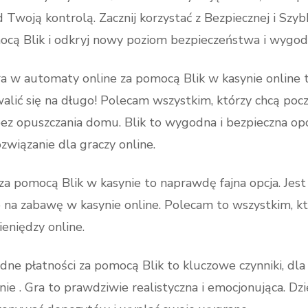
 Twoją kontrolą. Zacznij korzystać z Bezpiecznej i Szyb
ocą Blik i odkryj nowy poziom bezpieczeństwa i wygody
ra w automaty online za pomocą Blik w kasynie online
ić się na długo! Polecam wszystkim, którzy chcą poc
z opuszczania domu. Blik to wygodna i bezpieczna opcja
związanie dla graczy online.
za pomocą Blik w kasynie
to naprawdę fajna opcja. Jest
a zabawę w kasynie online. Polecam to wszystkim, k
ieniędzy online.
dne płatności za pomocą Blik to kluczowe czynniki, dla
ynie
. Gra to prawdziwie realistyczna i emocjonująca. Dz