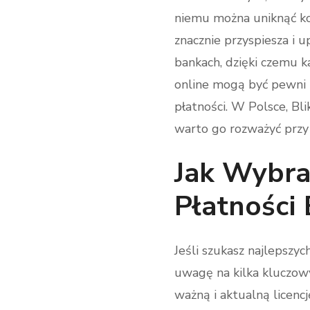
niemu można uniknąć ko
znacznie przyspiesza i 
bankach, dzięki czemu k
online mogą być pewni p
płatności. W Polsce, Bl
warto go rozważyć przy
Jak Wybra
Płatności 
Jeśli szukasz najlepszyc
uwagę na kilka kluczow
ważną i aktualną licenc