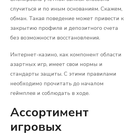
случиться и по иным основаниям. Скажем,
обман. Такая поведение может привести к
закрытию профиля и депозитного счета
без возможности восстановления.
Интернет-казино, как компонент области
азартных игр, имеет свои нормы и
стандарты защиты. С этими правилами
необходимо прочитать до началом
геймплея и соблюдать в ходе.
Ассортимент
игровых