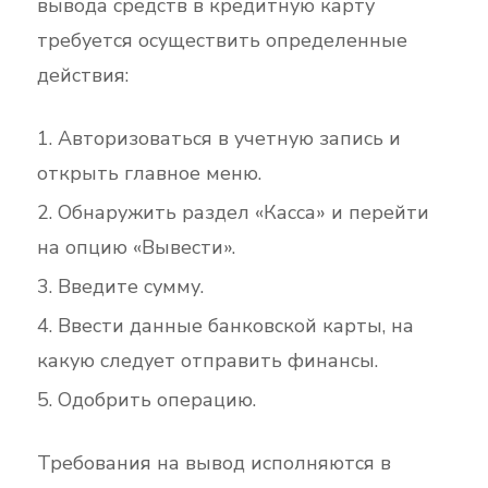
вывода средств в кредитную карту
требуется осуществить определенные
действия:
Авторизоваться в учетную запись и
открыть главное меню.
Обнаружить раздел «Касса» и перейти
на опцию «Вывести».
Введите сумму.
Ввести данные банковской карты, на
какую следует отправить финансы.
Одобрить операцию.
Требования на вывод исполняются в