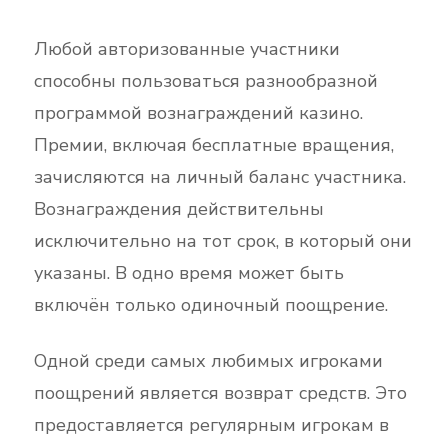
Любой авторизованные участники
способны пользоваться разнообразной
программой вознаграждений казино.
Премии, включая бесплатные вращения,
зачисляются на личный баланс участника.
Вознаграждения действительны
исключительно на тот срок, в который они
указаны. В одно время может быть
включён только одиночный поощрение.
Одной среди самых любимых игроками
поощрений является возврат средств. Это
предоставляется регулярным игрокам в