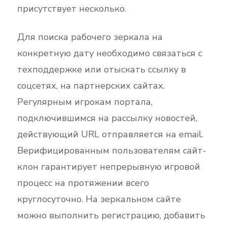
присутствует несколько.
Для поиска рабочего зеркала на
конкретную дату необходимо связаться с
техподдержке или отыскать ссылку в
соцсетях, на партнерских сайтах.
Регулярным игрокам портала,
подключившимся на рассылку новостей,
действующий URL отправляется на email.
Верифицированным пользователям сайт-
клон гарантирует непрерывную игровой
процесс на протяжении всего
круглосуточно. На зеркальном сайте
можно выполнить регистрацию, добавить