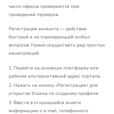
число офисов проверяются при
проведении проверки.
Регистрация аккаунта — действие
быстрый и не порождающий особых
вопросов. Нужно осуществить ряд простых
манипуляций:
Перейти на основную платформу или
рабочее альтернативный адрес портала.
Нажать на кнопку «Регистрация» для
открытия бланка по созданию профиля.
Ввести в открывшейся анкете
информацию о e-mail, телефонного