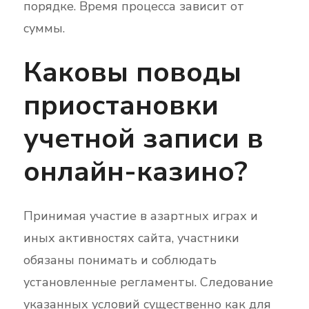
порядке. Время процесса зависит от
суммы.
Каковы поводы
приостановки
учетной записи в
онлайн-казино?
Принимая участие в азартных играх и
иных активностях сайта, участники
обязаны понимать и соблюдать
установленные регламенты. Следование
указанных условий существенно как для