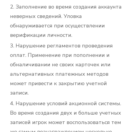
Заполнение во время создания аккаунта
неверных сведений. Уловка
обнаруживается при осуществлении
верификации личности.
Нарушение регламентов проведения
оплат. Применение при пополнении и
обналичивании не своих карточек или
альтернативных платежных методов
может привести к закрытию учетной
записи.
Нарушение условий акционной системы.
Во время создания двух и больше учетных
записей игрок может воспользоваться тем
же самым вознаграждением несколько