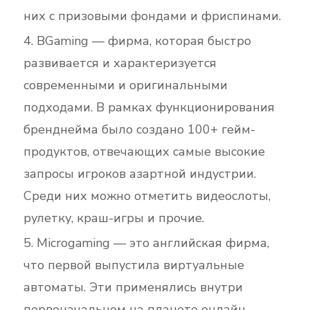
них с призовыми фондами и фриспинами.
BGaming — фирма, которая быстро
развивается и характеризуется
современными и оригинальными
подходами. В рамках функционирования
бренднейма было создано 100+ гейм-
продуктов, отвечающих самые высокие
запросы игроков азартной индустрии.
Среди них можно отметить видеослоты,
рулетку, краш-игры и прочие.
Microgaming — это английская фирма,
что первой выпустила виртуальные
автоматы. Эти применялись внутри
первоначальном на планете онлайн-