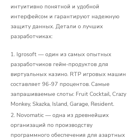
интуитивно понятной и удобной
интерфейсом и гарантируют надежную
защиту данных. Детали о лучших
разработчиках:
Igrosoft — один из самых опытных
разработчиков гейм-продуктов для
виртуальных казино. RTP игровых машин
составляет 96-97 процентов. Самые
запрашиваемые слоты: Fruit Cocktail, Crazy
Monkey, Skazka, Island, Garage, Resident.
Novomatic — одна из древнейших
организаций по производству
программного обеспечения для азартных