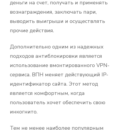
деньги на счет, получать и применять
вознаграждения, заключать пари,
выводить выигрыши и осуществлять
прочие действия.
Дополнительно одним из надежных
подходов антиблокировки является
использование вмонтированного VPN-
сервиса. ВПН меняет действующий IP-
идентификатор сайта. Этот метод
является комфортным, когда
пользователь хочет обеспечить свою
инкогнито.
Тем не менее наиболее популярным