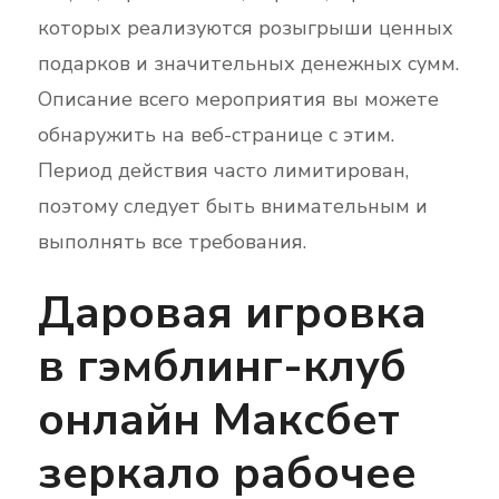
которых реализуются розыгрыши ценных
подарков и значительных денежных сумм.
Описание всего мероприятия вы можете
обнаружить на веб-странице с этим.
Период действия часто лимитирован,
поэтому следует быть внимательным и
выполнять все требования.
Даровая игровка
в гэмблинг-клуб
онлайн Максбет
зеркало рабочее