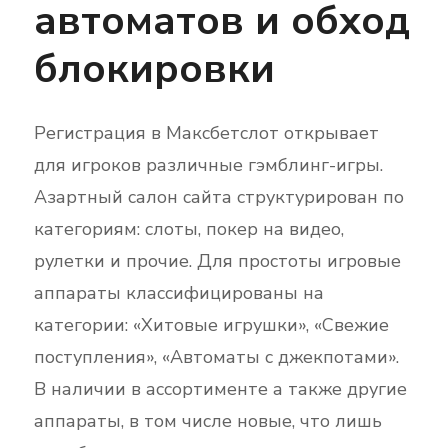
автоматов и обход
блокировки
Регистрация в Максбетслот открывает
для игроков различные гэмблинг-игры.
Азартный салон сайта структурирован по
категориям: слоты, покер на видео,
рулетки и прочие. Для простоты игровые
аппараты классифицированы на
категории: «Хитовые игрушки», «Свежие
поступления», «Автоматы с джекпотами».
В наличии в ассортименте а также другие
аппараты, в том числе новые, что лишь